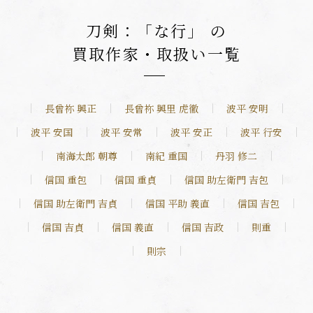
刀剣：「な行」 の
買取作家・取扱い一覧
長曾祢 興正
長曾祢 興里 虎徹
波平 安明
波平 安国
波平 安常
波平 安正
波平 行安
南海太郎 朝尊
南紀 重国
丹羽 修二
信国 重包
信国 重貞
信国 助左衛門 吉包
信国 助左衛門 吉貞
信国 平助 義直
信国 吉包
信国 吉貞
信国 義直
信国 吉政
則重
則宗