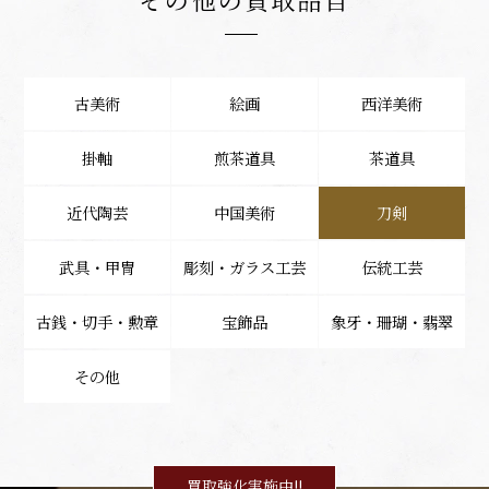
古美術
絵画
西洋美術
掛軸
煎茶道具
茶道具
近代陶芸
中国美術
刀剣
武具・甲冑
彫刻・ガラス工芸
伝統工芸
古銭・切手・勲章
宝飾品
象牙・珊瑚・翡翠
その他
買取強化実施中!!