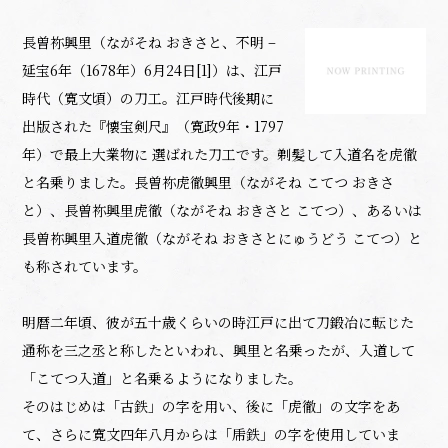
長曽祢興里（ながそね おきさと、不明 –
延宝6年（1678年）6月24日[1]）は、江戸
時代（寛文頃）の刀工。江戸時代後期に
出版された『懐宝剣尺』（寛政9年・1797
年）で最上大業物に 選ばれた刀工です。剃髪して入道名を虎徹
と名乗りました。長曽祢虎徹興里（ながそね こてつ おきさ
と）、長曽祢興里虎徹（ながそね おきさと こてつ）、あるいは
長曽祢興里入道虎徹（ながそね おきさとにゅうどう こてつ）と
も称されています。
明暦二年頃、彼が五十歳くらいの時江戸に出て刀鍛冶に転じた
通称を三之丞と称したといわれ、興里と名乗ったが、入道して
「こてつ入道」と名乗るようになりました。
そのはじめは「古鉄」の字を用い、後に「虎徹」の文字をあ
て、さらに寛文四年八月からは「乕鉄」の字を使用していま