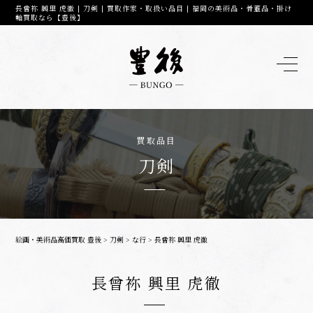
長曾祢 興里 虎徹 | 刀剣 | 買取作家・取扱い品目 | 福岡の美術品・骨董品・掛け
軸買取なら【豊後】
買取品目
刀剣
絵画・美術品高価買取 豊後
>
刀剣
>
な行
>
長曾祢 興里 虎徹
長曾祢 興里 虎徹