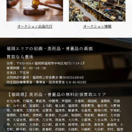
オークション出品代行
オークション情報
福岡エリアの絵画・美術品・骨董品の高価
買取なら豊後
住所：〒810-0064 福岡県福岡市中央区地行1-7-19-1Ｆ
営業時間：10：00～18：00
定休日：不定休
古物商許可番号：福岡県公安委員会 第901011610048
特定国際種事業者：環境省・経済産業省 S-8-40-00285
【福岡県】美術品・骨董品の無料出張買取エリア
北九州市、行橋市、豊前市、中間市、芦屋町、水巻町、岡垣町、遠賀町、苅田
町、みやこ町、吉富町、上毛町、築上町、福岡市、筑紫野市、春日市、大野城
市、宗像市、太宰府市、古賀市、福津市、朝倉市、糸島市、那珂川市、宇美町、
篠栗町、志免町、須恵町、新宮町、久山町、粕屋町、筑前町、東峰村、大牟田
市、久留米市、柳川市、八女市、筑後市、大川市、小郡市、うきは市、みやま
市、大刀洗町、大木町、広川町、直方市、飯塚市、田川市、宮若市、嘉麻市、小
竹町、鞍手町、桂川町、香春町、添田町、糸田町、川崎町、大任町、赤村、福智