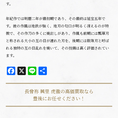
す。
年紀作では明暦二年が最初期であり、その最終は延宝五年で
す。彼の作風は地鉄が強く、地刃の匂口が明るく冴えるのが特
徴で、その作刀の多くに焼出しがあり、作風も前期には瓢箪刃
と称される大小の互の目が連れた刃を、後期には数珠刃と呼ば
れる独特の互の目乱れを焼いて、その技倆は高く評価されてい
ます。
Facebook
X
Line
共
有
長曾祢 興里 虎徹の高価買取なら
豊後にお任せください！