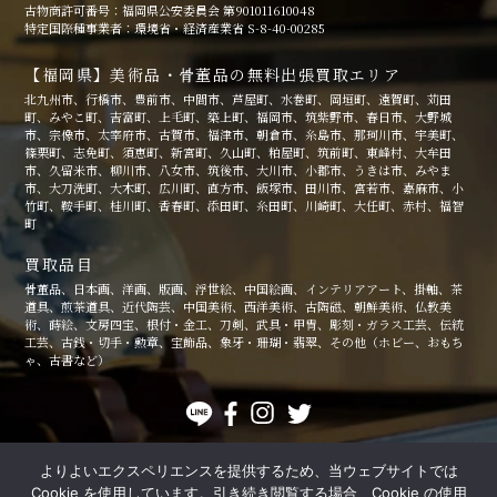
古物商許可番号：福岡県公安委員会 第901011610048
特定国際種事業者：環境省・経済産業省 S-8-40-00285
【福岡県】美術品・骨董品の無料出張買取エリア
北九州市、行橋市、豊前市、中間市、芦屋町、水巻町、岡垣町、遠賀町、苅田
町、みやこ町、吉富町、上毛町、築上町、福岡市、筑紫野市、春日市、大野城
市、宗像市、太宰府市、古賀市、福津市、朝倉市、糸島市、那珂川市、宇美町、
篠栗町、志免町、須恵町、新宮町、久山町、粕屋町、筑前町、東峰村、大牟田
市、久留米市、柳川市、八女市、筑後市、大川市、小郡市、うきは市、みやま
市、大刀洗町、大木町、広川町、直方市、飯塚市、田川市、宮若市、嘉麻市、小
竹町、鞍手町、桂川町、香春町、添田町、糸田町、川崎町、大任町、赤村、福智
町
買取品目
骨董品、日本画、洋画、版画、浮世絵、中国絵画、インテリアアート、掛軸、茶
道具、煎茶道具、近代陶芸、中国美術、西洋美術、古陶磁、朝鮮美術、仏教美
術、蒔絵、文房四宝、根付・金工、刀剣、武具・甲冑、彫刻・ガラス工芸、伝統
工芸、古銭・切手・勲章、宝飾品、象牙・珊瑚・翡翠、その他（ホビー、おもち
ゃ、古書など）
よりよいエクスペリエンスを提供するため、当ウェブサイトでは
個人情報保護方針
特定商取引法に関する記述
Cookie を使用しています。引き続き閲覧する場合、Cookie の使用