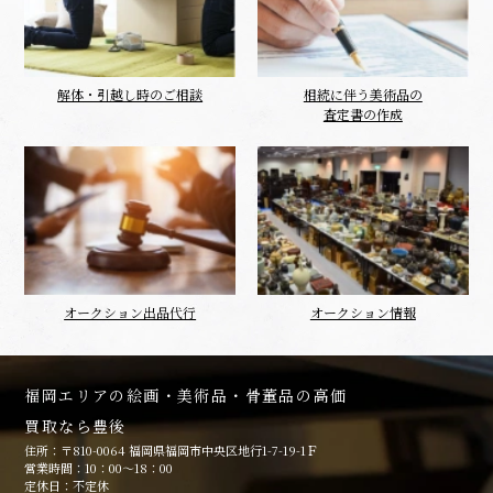
解体・引越し時のご相談
相続に伴う美術品の
査定書の作成
オークション出品代行
オークション情報
福岡エリアの絵画・美術品・骨董品の高価
買取なら豊後
住所：〒810-0064 福岡県福岡市中央区地行1-7-19-1Ｆ
営業時間：10：00～18：00
定休日：不定休