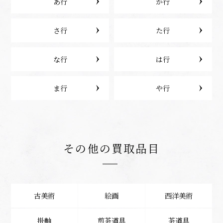
あ行
か行
さ行
た行
な行
は行
ま行
や行
その他の買取品目
古美術
絵画
西洋美術
掛軸
煎茶道具
茶道具