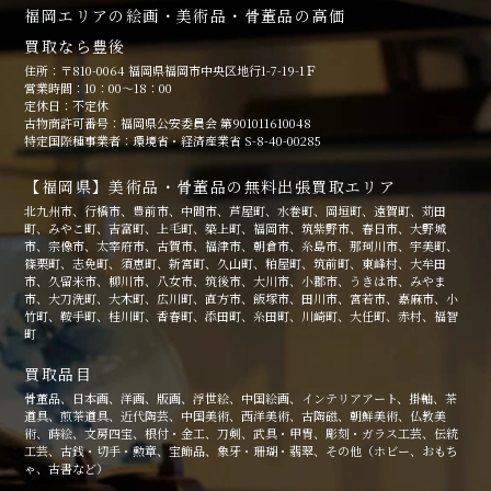
福岡エリアの絵画・美術品・骨董品の高価
買取なら豊後
住所：〒810-0064 福岡県福岡市中央区地行1-7-19-1Ｆ
営業時間：10：00～18：00
定休日：不定休
古物商許可番号：福岡県公安委員会 第901011610048
特定国際種事業者：環境省・経済産業省 S-8-40-00285
【福岡県】美術品・骨董品の無料出張買取エリア
北九州市、行橋市、豊前市、中間市、芦屋町、水巻町、岡垣町、遠賀町、苅田
町、みやこ町、吉富町、上毛町、築上町、福岡市、筑紫野市、春日市、大野城
市、宗像市、太宰府市、古賀市、福津市、朝倉市、糸島市、那珂川市、宇美町、
篠栗町、志免町、須恵町、新宮町、久山町、粕屋町、筑前町、東峰村、大牟田
市、久留米市、柳川市、八女市、筑後市、大川市、小郡市、うきは市、みやま
市、大刀洗町、大木町、広川町、直方市、飯塚市、田川市、宮若市、嘉麻市、小
竹町、鞍手町、桂川町、香春町、添田町、糸田町、川崎町、大任町、赤村、福智
町
買取品目
骨董品、日本画、洋画、版画、浮世絵、中国絵画、インテリアアート、掛軸、茶
道具、煎茶道具、近代陶芸、中国美術、西洋美術、古陶磁、朝鮮美術、仏教美
術、蒔絵、文房四宝、根付・金工、刀剣、武具・甲冑、彫刻・ガラス工芸、伝統
工芸、古銭・切手・勲章、宝飾品、象牙・珊瑚・翡翠、その他（ホビー、おもち
ゃ、古書など）