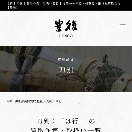
は行 | 刀剣 | 買取作家・取扱い品目 | 福岡の美術品・骨董品・掛け軸買取なら
【豊後】
買取品目
刀剣
絵画・美術品高価買取 豊後
>
刀剣
>
は行
刀剣：「は行」 の
買取作家・取扱い一覧