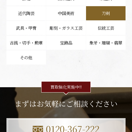
近代陶芸
中国美術
刀剣
武具・甲冑
彫刻・ガラス工芸
伝統工芸
古銭・切手・勲章
宝飾品
象牙・珊瑚・翡翠
その他
買取強化実施中!!
まずはお気軽にご相談ください
0120-367-222