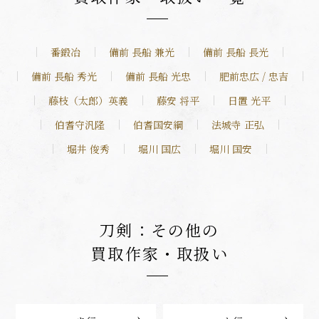
番鍛冶
備前 長船 兼光
備前 長船 長光
備前 長船 秀光
備前 長船 光忠
肥前忠広 / 忠吉
藤枝（太郎）英義
藤安 将平
日置 光平
伯耆守汎隆
伯耆国安綱
法城寺 正弘
堀井 俊秀
堀川 国広
堀川 国安
刀剣：その他の
買取作家・取扱い