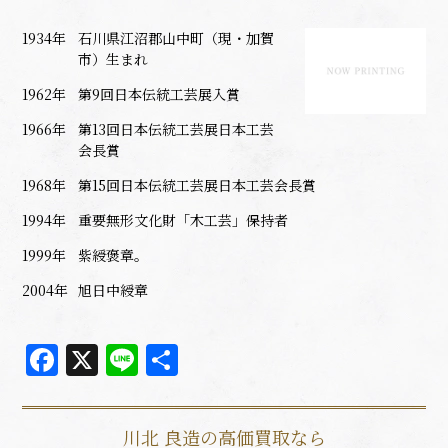
1934年
石川県江沼郡山中町（現・加賀
市）生まれ
1962年
第9回日本伝統工芸展入賞
1966年
第13回日本伝統工芸展日本工芸
会長賞
1968年
第15回日本伝統工芸展日本工芸会長賞
1994年
重要無形文化財「木工芸」保持者
1999年
紫綬褒章。
2004年
旭日中綬章
Facebook
X
Line
共
有
川北 良造の高価買取なら