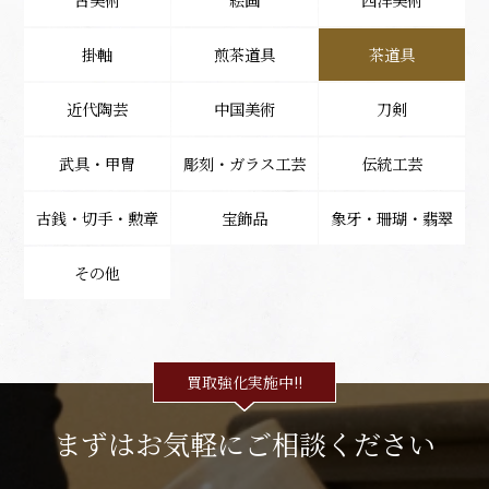
古美術
絵画
西洋美術
掛軸
煎茶道具
茶道具
近代陶芸
中国美術
刀剣
武具・甲冑
彫刻・ガラス工芸
伝統工芸
古銭・切手・勲章
宝飾品
象牙・珊瑚・翡翠
その他
買取強化実施中!!
まずはお気軽にご相談ください