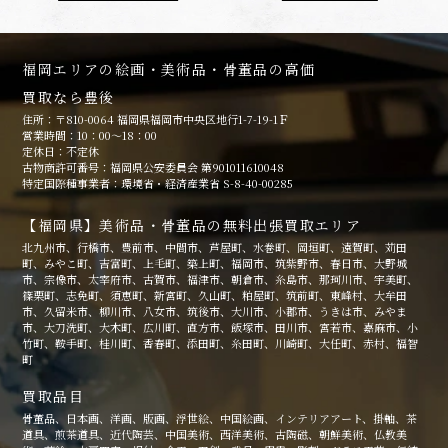
福岡エリアの絵画・美術品・骨董品の高価
買取なら豊後
住所：〒810-0064 福岡県福岡市中央区地行1-7-19-1Ｆ
営業時間：10：00～18：00
定休日：不定休
古物商許可番号：福岡県公安委員会 第901011610048
特定国際種事業者：環境省・経済産業省 S-8-40-00285
【福岡県】美術品・骨董品の無料出張買取エリア
北九州市、行橋市、豊前市、中間市、芦屋町、水巻町、岡垣町、遠賀町、苅田
町、みやこ町、吉富町、上毛町、築上町、福岡市、筑紫野市、春日市、大野城
市、宗像市、太宰府市、古賀市、福津市、朝倉市、糸島市、那珂川市、宇美町、
篠栗町、志免町、須恵町、新宮町、久山町、粕屋町、筑前町、東峰村、大牟田
市、久留米市、柳川市、八女市、筑後市、大川市、小郡市、うきは市、みやま
市、大刀洗町、大木町、広川町、直方市、飯塚市、田川市、宮若市、嘉麻市、小
竹町、鞍手町、桂川町、香春町、添田町、糸田町、川崎町、大任町、赤村、福智
町
買取品目
骨董品、日本画、洋画、版画、浮世絵、中国絵画、インテリアアート、掛軸、茶
道具、煎茶道具、近代陶芸、中国美術、西洋美術、古陶磁、朝鮮美術、仏教美