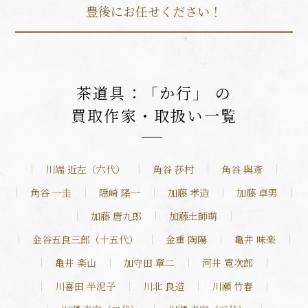
豊後にお任せください！
茶道具：「か行」 の
買取作家・取扱い一覧
川端 近左（六代）
角谷 莎村
角谷 與斎
角谷 一圭
隠崎 隆一
加藤 孝造
加藤 卓男
加藤 唐九郎
加藤土師萌
金谷五良三郎（十五代）
金重 陶陽
亀井 味楽
亀井 楽山
加守田 章二
河井 寛次郎
川喜田 半泥子
川北 良造
川瀬 竹春