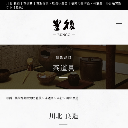
川北 良造 | 茶道具 | 買取作家・取扱い品目 | 福岡の美術品・骨董品・掛け軸買取
なら【豊後】
買取品目
茶道具
絵画・美術品高価買取 豊後
>
茶道具
>
か行
>
川北 良造
川北 良造