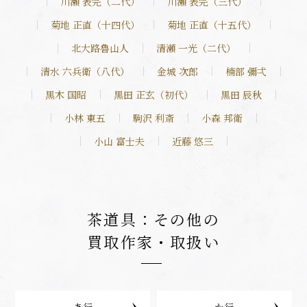
川瀬 表完（二代）
川瀬 表完（三代）
菊地 正直（十四代）
菊地 正直（十五代）
北大路魯山人
清瀬 一光（二代）
清水 六兵衛（八代）
金城 次郎
楠部 彌弌
黒木 国昭
黒田 正玄（初代）
黒田 辰秋
小林 東五
駒沢 利斎
小森 邦衛
小山 富士夫
近藤 悠三
茶道具：その他の
買取作家・取扱い