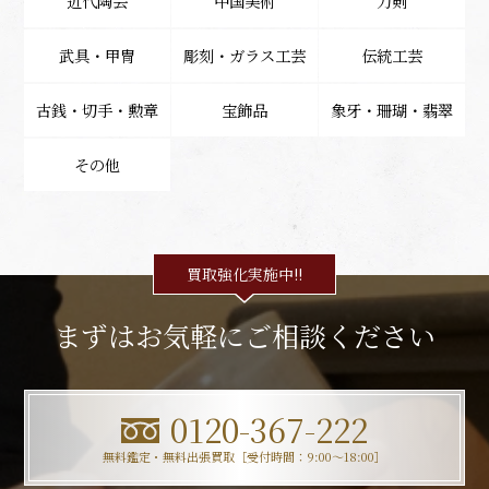
近代陶芸
中国美術
刀剣
武具・甲冑
彫刻・ガラス工芸
伝統工芸
古銭・切手・勲章
宝飾品
象牙・珊瑚・翡翠
その他
買取強化実施中!!
まずはお気軽にご相談ください
0120-367-222
無料鑑定・無料出張買取［受付時間：9:00〜18:00］