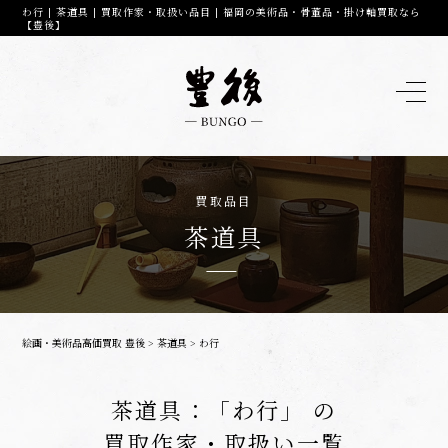
わ行 | 茶道具 | 買取作家・取扱い品目 | 福岡の美術品・骨董品・掛け軸買取なら
【豊後】
買取品目
茶道具
絵画・美術品高価買取 豊後
>
茶道具
>
わ行
茶道具：「わ行」 の
買取作家・取扱い一覧