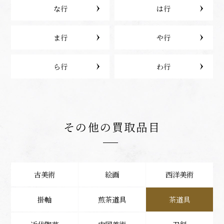
な行
は行
ま行
や行
ら行
わ行
その他の買取品目
古美術
絵画
西洋美術
掛軸
煎茶道具
茶道具