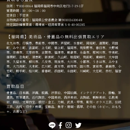
住所：〒810-0064 福岡県福岡市中央区地行1-7-19-1Ｆ
営業時間：10：00～18：00
定休日：不定休
古物商許可番号：福岡県公安委員会 第901011610048
特定国際種事業者：環境省・経済産業省 S-8-40-00285
【福岡県】美術品・骨董品の無料出張買取エリア
北九州市、行橋市、豊前市、中間市、芦屋町、水巻町、岡垣町、遠賀町、苅田
町、みやこ町、吉富町、上毛町、築上町、福岡市、筑紫野市、春日市、大野城
市、宗像市、太宰府市、古賀市、福津市、朝倉市、糸島市、那珂川市、宇美町、
篠栗町、志免町、須恵町、新宮町、久山町、粕屋町、筑前町、東峰村、大牟田
市、久留米市、柳川市、八女市、筑後市、大川市、小郡市、うきは市、みやま
市、大刀洗町、大木町、広川町、直方市、飯塚市、田川市、宮若市、嘉麻市、小
竹町、鞍手町、桂川町、香春町、添田町、糸田町、川崎町、大任町、赤村、福智
町
買取品目
骨董品、日本画、洋画、版画、浮世絵、中国絵画、インテリアアート、掛軸、茶
道具、煎茶道具、近代陶芸、中国美術、西洋美術、古陶磁、朝鮮美術、仏教美
術、蒔絵、文房四宝、根付・金工、刀剣、武具・甲冑、彫刻・ガラス工芸、伝統
工芸、古銭・切手・勲章、宝飾品、象牙・珊瑚・翡翠、その他（ホビー、おもち
ゃ、古書など）