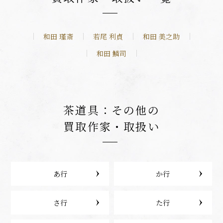
和田 瑾斎
若尾 利貞
和田 美之助
和田 鱗司
茶道具：その他の
買取作家・取扱い
あ行
か行
さ行
た行