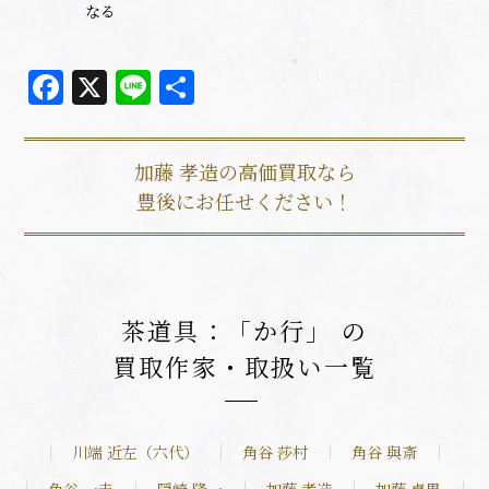
なる
Facebook
X
Line
共
有
加藤 孝造の高価買取なら
豊後にお任せください！
茶道具：「か行」 の
買取作家・取扱い一覧
川端 近左（六代）
角谷 莎村
角谷 與斎