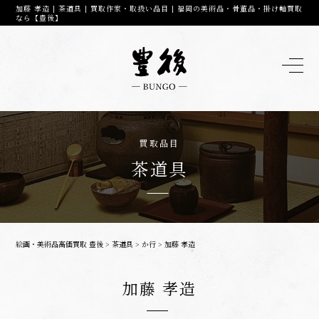
加藤 孝造 | 茶道具 | 買取作家・取扱い品目 | 福岡の美術品・骨董品・掛け軸買取
なら【豊後】
買取品目
茶道具
絵画・美術品高価買取 豊後
>
茶道具
>
か行
>
加藤 孝造
加藤 孝造