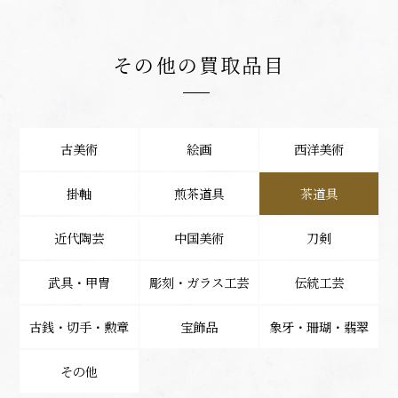
その他の買取品目
古美術
絵画
西洋美術
掛軸
煎茶道具
茶道具
近代陶芸
中国美術
刀剣
武具・甲冑
彫刻・ガラス工芸
伝統工芸
古銭・切手・勲章
宝飾品
象牙・珊瑚・翡翠
その他