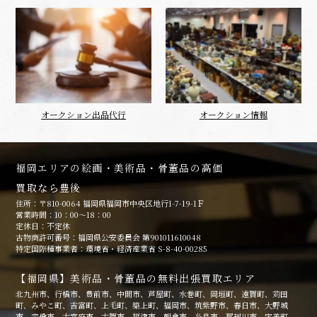
オークション出品代行
オークション情報
福岡エリアの絵画・美術品・骨董品の高価
買取なら豊後
住所：〒810-0064 福岡県福岡市中央区地行1-7-19-1Ｆ
営業時間：10：00～18：00
定休日：不定休
古物商許可番号：福岡県公安委員会 第901011610048
特定国際種事業者：環境省・経済産業省 S-8-40-00285
【福岡県】美術品・骨董品の無料出張買取エリア
北九州市、行橋市、豊前市、中間市、芦屋町、水巻町、岡垣町、遠賀町、苅田
町、みやこ町、吉富町、上毛町、築上町、福岡市、筑紫野市、春日市、大野城
市、宗像市、太宰府市、古賀市、福津市、朝倉市、糸島市、那珂川市、宇美町、