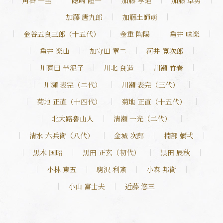
角谷 一圭
隠崎 隆一
加藤 孝造
加藤 卓男
加藤 唐九郎
加藤土師萌
金谷五良三郎（十五代）
金重 陶陽
亀井 味楽
亀井 楽山
加守田 章二
河井 寛次郎
川喜田 半泥子
川北 良造
川瀬 竹春
川瀬 表完（二代）
川瀬 表完（三代）
菊地 正直（十四代）
菊地 正直（十五代）
北大路魯山人
清瀬 一光（二代）
清水 六兵衛（八代）
金城 次郎
楠部 彌弌
黒木 国昭
黒田 正玄（初代）
黒田 辰秋
小林 東五
駒沢 利斎
小森 邦衛
小山 富士夫
近藤 悠三