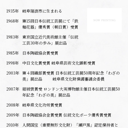
1935年
岐阜瑞浪市に生まれる
1968年
第15回日本伝統工芸展にて「鉄
釉花器」優秀賞（朝日賞）受賞
1983年
東京国立近代美術館主催「伝統
工芸30年の歩み」展出品
1985年
日本陶磁協会賞受賞
1998年
中日文化賞受賞 岐阜県芸術文化顕彰受賞
2003年
第４回織部賞受賞 日本伝統工芸展50周年記念「わざの
美」展出品 岐阜県文化財保護審議会委員
2007年
紺綬褒賞受 ロンドン大英博物館主催日本伝統工芸展50
年記念「わざの美」展出品
2008年
岐阜県文化功労賞受賞
2009年
日本陶磁協会金賞受賞 伝統文化ポーラ優秀賞受賞
2010年
人間国宝（重要無形文化財）「瀬戸黒」認定保持者と