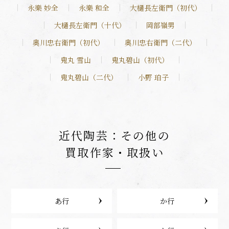
永樂 妙全
永樂 和全
大樋長左衛門（初代）
大樋長左衛門（十代）
岡部嶺男
奥川忠右衛門（初代）
奥川忠右衛門（二代）
鬼丸 雪山
鬼丸碧山（初代）
鬼丸碧山（二代）
小野 珀子
近代陶芸：その他の
買取作家・取扱い
あ行
か行