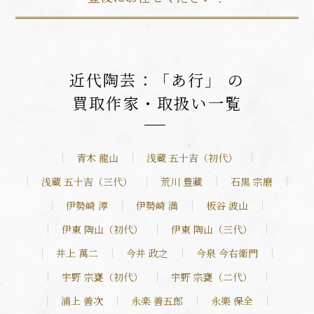
近代陶芸：「あ行」 の
買取作家・取扱い一覧
青木 龍山
浅蔵 五十吉（初代）
浅蔵 五十吉（三代）
荒川 豊藏
石黒 宗磨
伊勢崎 淳
伊勢崎 満
板谷 波山
伊東 陶山（初代）
伊東 陶山（三代）
井上 萬二
今井 政之
今泉 今右衛門
宇野 宗甕（初代）
宇野 宗甕（二代）
浦上 善次
永楽 善五郎
永樂 保全