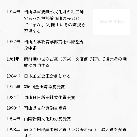
1934年
岡山県重要無形文化財の細工師
であった伊勢崎陽山の長男とし
て生まれ、父 陽山にその陶技を
習得する
1957年
岡山大学教育学部美術科彫塑専
攻中退
1961年
備前焼中世の古窯（穴窯）を備前で初めて復元その焼
成に成功する
1964年
日本工芸会正会員となる
1974年
第6回金重陶陽賞受賞
1984年
岡山日日新聞社文化賞受賞
1990年
岡山県文化奨励賞受賞
1994年
山陽新聞文化功労賞受賞
1998年
第15回田部美術館大賞「茶の湯の造形」展大賞を受賞
する