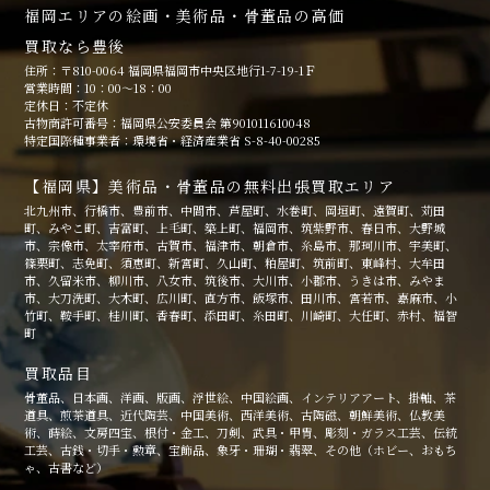
福岡エリアの絵画・美術品・骨董品の高価
買取なら豊後
住所：〒810-0064 福岡県福岡市中央区地行1-7-19-1Ｆ
営業時間：10：00～18：00
定休日：不定休
古物商許可番号：福岡県公安委員会 第901011610048
特定国際種事業者：環境省・経済産業省 S-8-40-00285
【福岡県】美術品・骨董品の無料出張買取エリア
北九州市、行橋市、豊前市、中間市、芦屋町、水巻町、岡垣町、遠賀町、苅田
町、みやこ町、吉富町、上毛町、築上町、福岡市、筑紫野市、春日市、大野城
市、宗像市、太宰府市、古賀市、福津市、朝倉市、糸島市、那珂川市、宇美町、
篠栗町、志免町、須恵町、新宮町、久山町、粕屋町、筑前町、東峰村、大牟田
市、久留米市、柳川市、八女市、筑後市、大川市、小郡市、うきは市、みやま
市、大刀洗町、大木町、広川町、直方市、飯塚市、田川市、宮若市、嘉麻市、小
竹町、鞍手町、桂川町、香春町、添田町、糸田町、川崎町、大任町、赤村、福智
町
買取品目
骨董品、日本画、洋画、版画、浮世絵、中国絵画、インテリアアート、掛軸、茶
道具、煎茶道具、近代陶芸、中国美術、西洋美術、古陶磁、朝鮮美術、仏教美
術、蒔絵、文房四宝、根付・金工、刀剣、武具・甲冑、彫刻・ガラス工芸、伝統
工芸、古銭・切手・勲章、宝飾品、象牙・珊瑚・翡翠、その他（ホビー、おもち
ゃ、古書など）