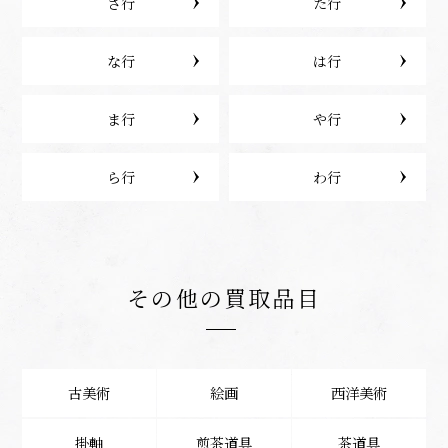
さ行
た行
な行
は行
ま行
や行
ら行
わ行
その他の買取品目
古美術
絵画
西洋美術
掛軸
煎茶道具
茶道具