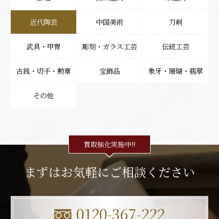
近代陶芸
中国美術
刀剣
武具・甲冑
彫刻・ガラス工芸
伝統工芸
古銭・切手・勲章
宝飾品
象牙・珊瑚・翡翠
その他
買取強化実施中!!
まずはお気軽にご相談ください
0120-367-222