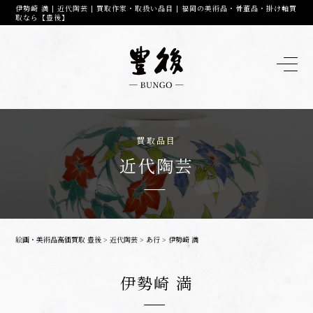
伊勢崎 満 | 近代陶芸 | 買取作家・取扱い品目 | 福岡の美術品・骨董品・掛け軸買
取なら【豊後】
買取品目
近代陶芸
絵画・美術品高価買取 豊後
>
近代陶芸
>
あ行
>
伊勢崎 満
伊勢崎 満