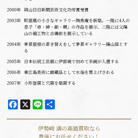
2000年
岡山日日新聞芸術文化功労賞受賞
2003年
町屋風の小さなギャラリー陶魚庵を新築。一階に4人の
息子「卓・紳・創・競」の作品を展示、二階には父陽
山の細工物と古備前を展示している
2004年
茅葺屋根の葺き替えをして茅葺ギャラリー陽山居とす
る
2005年
日本伝統工芸展に伊部焼で初めて茶碗が入選する
2006年
東広島美術に館蔵品として水指を買上げされる
2007年
小形登窯と穴窯を築窯する
Facebook
X
Line
共
有
伊勢崎 満の高価買取なら
豊後にお任せください！