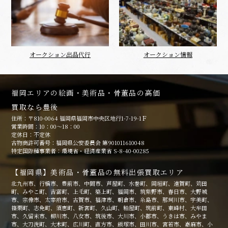
オークション出品代行
オークション情報
福岡エリアの絵画・美術品・骨董品の高価
買取なら豊後
住所：〒810-0064 福岡県福岡市中央区地行1-7-19-1Ｆ
営業時間：10：00～18：00
定休日：不定休
古物商許可番号：福岡県公安委員会 第901011610048
特定国際種事業者：環境省・経済産業省 S-8-40-00285
【福岡県】美術品・骨董品の無料出張買取エリア
北九州市、行橋市、豊前市、中間市、芦屋町、水巻町、岡垣町、遠賀町、苅田
町、みやこ町、吉富町、上毛町、築上町、福岡市、筑紫野市、春日市、大野城
市、宗像市、太宰府市、古賀市、福津市、朝倉市、糸島市、那珂川市、宇美町、
篠栗町、志免町、須恵町、新宮町、久山町、粕屋町、筑前町、東峰村、大牟田
市、久留米市、柳川市、八女市、筑後市、大川市、小郡市、うきは市、みやま
市、大刀洗町、大木町、広川町、直方市、飯塚市、田川市、宮若市、嘉麻市、小