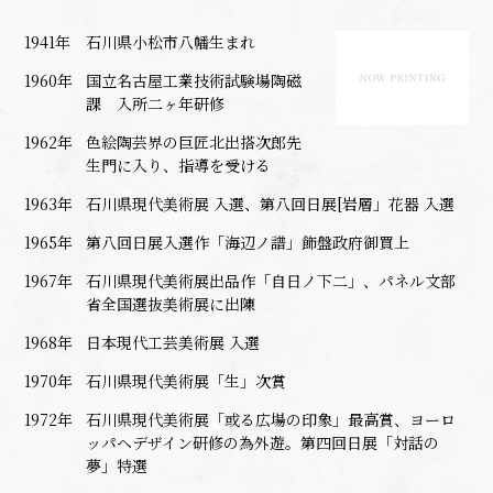
1941年
石川県小松市八幡生まれ
1960年
国立名古屋工業技術試験場陶磁
課 入所二ヶ年研修
1962年
色絵陶芸界の巨匠北出搭次郎先
生門に入り、指導を受ける
1963年
石川県現代美術展 入選、第八回日展[岩層」花器 入選
1965年
第八回日展入選作「海辺ノ譜」飾盤政府御買上
1967年
石川県現代美術展出品作「自日ノ下二」、パネル文部
省全国選抜美術展に出陳
1968年
日本現代工芸美術展 入選
1970年
石川県現代美術展「生」次賞
1972年
石川県現代美術展「或る広場の印象」最高賞、ヨーロ
ッパヘデザイン研修の為外遊。第四回日展「対話の
夢」特選