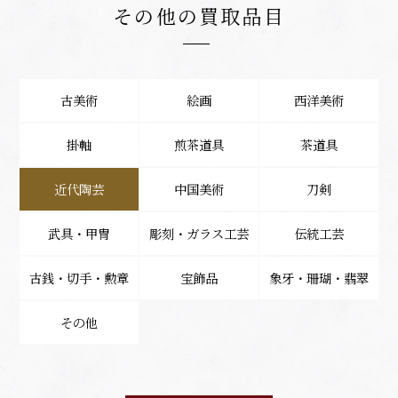
その他の買取品目
古美術
絵画
西洋美術
掛軸
煎茶道具
茶道具
近代陶芸
中国美術
刀剣
武具・甲冑
彫刻・ガラス工芸
伝統工芸
古銭・切手・勲章
宝飾品
象牙・珊瑚・翡翠
その他