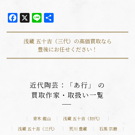
Facebook
X
Line
共
有
浅蔵 五十吉（三代）の高価買取なら
豊後にお任せください！
近代陶芸：「あ行」 の
買取作家・取扱い一覧
青木 龍山
浅蔵 五十吉（初代）
浅蔵 五十吉（三代）
荒川 豊藏
石黒 宗磨