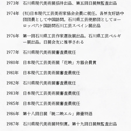
1973年
石川県現代美術展招待出品、第五回日展無監査出品
1974年
(社)日本現代工芸美術家協会会員に就任。各界友好訪中
団団員として中国訪問。石川県工芸使節団としてヨー
ロッパ六ケ国訪問石川工芸スペイン展出品
1976年
第一回石川県工芸作家選抜展出品。石川県工芸ペルギ
ー展出品。日展会友に推挙される
1977年
石川県現代美術展審査員就任
1980年
日本現代工芸美術展「花映」方器会員賞
1981年
日本現代工芸美術展審査員就任
1982年
石川県現代美術展審査員就任
1983年
日本現代工芸美術展審査員就任
1985年
日本現代工芸美術展審査員就任
1986年
第十八回日展「暁二映エル」飾壷特遜
1987年
石川県現代美術展特別賞。第十九回日展無監査出品