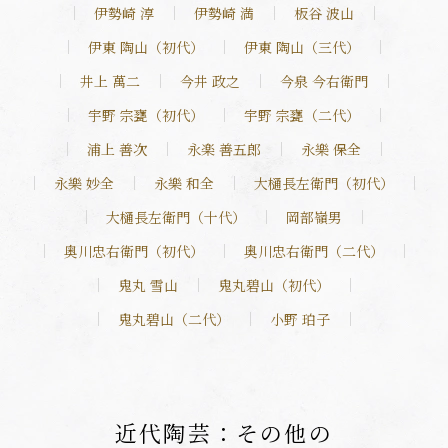
伊勢崎 淳
伊勢崎 満
板谷 波山
伊東 陶山（初代）
伊東 陶山（三代）
井上 萬二
今井 政之
今泉 今右衛門
宇野 宗甕（初代）
宇野 宗甕（二代）
浦上 善次
永楽 善五郎
永樂 保全
永樂 妙全
永樂 和全
大樋長左衛門（初代）
大樋長左衛門（十代）
岡部嶺男
奥川忠右衛門（初代）
奥川忠右衛門（二代）
鬼丸 雪山
鬼丸碧山（初代）
鬼丸碧山（二代）
小野 珀子
近代陶芸：その他の