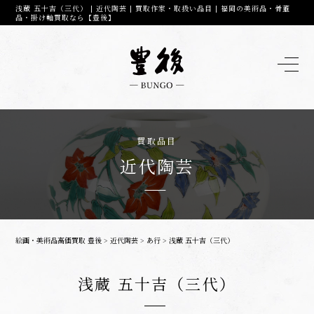
浅蔵 五十吉（三代） | 近代陶芸 | 買取作家・取扱い品目 | 福岡の美術品・骨董
品・掛け軸買取なら【豊後】
買取品目
近代陶芸
絵画・美術品高価買取 豊後
>
近代陶芸
>
あ行
>
浅蔵 五十吉（三代）
浅蔵 五十吉（三代）