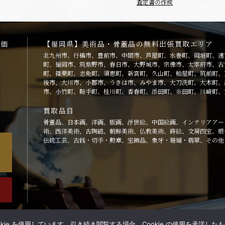
査定書の作成
高価
【福岡県】美術品・骨董品の無料出張買取エリア
北九州市、行橋市、豊前市、中間市、芦屋町、水巻町、岡垣町、遠
町、福岡市、筑紫野市、春日市、大野城市、宗像市、太宰府市、古
町、篠栗町、志免町、須恵町、新宮町、久山町、粕屋町、筑前町、
後市、大川市、小郡市、うきは市、みやま市、大刀洗町、大木町、
市、小竹町、鞍手町、桂川町、香春町、添田町、糸田町、川崎町、
買取品目
骨董品、日本画、洋画、版画、浮世絵、中国絵画、インテリアアー
術、西洋美術、古陶磁、朝鮮美術、仏教美術、蒔絵、文房四宝、根
伝統工芸、古銭・切手・勲章、宝飾品、象牙・珊瑚・翡翠、その他
］
ie を使用しています。引き続き閲覧する場合、Cookie の使用を承諾した