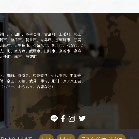
賀町、苅田町、みやこ町、吉富町、上毛町、築上
賀市、福津市、朝倉市、糸島市、那珂川市、宇美
東峰村、大牟田市、久留米市、柳川市、八女市、筑
広川町、直方市、飯塚市、田川市、宮若市、嘉麻
大任町、赤村、福智町
ト、掛軸、茶道具、煎茶道具、近代陶芸、中国美
付・金工、刀剣、武具・甲冑、彫刻・ガラス工芸、
（ホビー、おもちゃ、古書など）
ものとみなされます。
はい
いいえ
プライバシーポリシー