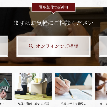
買取強化実施中!!
まずはお気軽にご相談ください
オンラインでご相談
］
案内
解体・引越し時のご相談
相続に伴う美術品の
オー