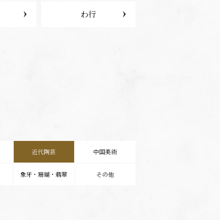
わ行
近代陶芸
中国美術
象牙・珊瑚・翡翠
その他