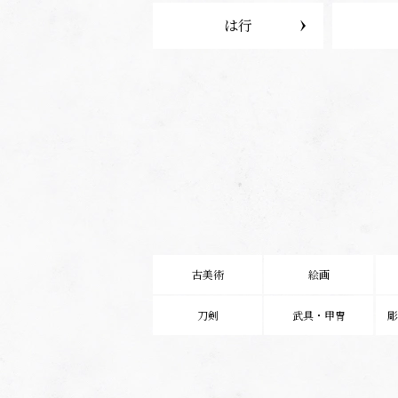
は行
古美術
絵画
刀剣
武具・甲冑