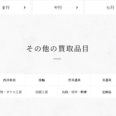
ま行
や行
ら行
その他の買取品目
西洋美術
掛軸
煎茶道具
茶道具
彫刻・ガラス工芸
伝統工芸
古銭・切手・勲章
宝飾品