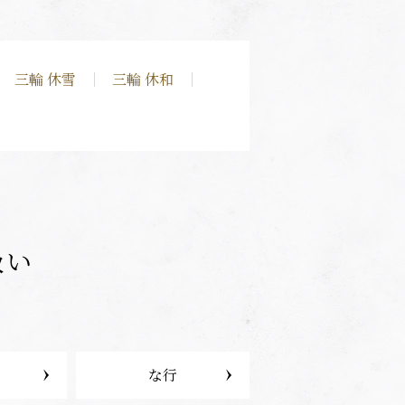
三輪 休雪
三輪 休和
扱い
な行