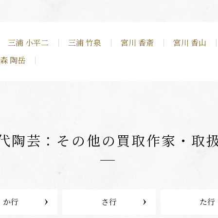
三浦 小平二
三浦 竹泉
宮川 香斎
宮川 香山
森 陶岳
代陶芸：その他の
買取作家・取
か行
さ行
た行