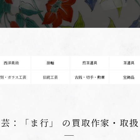
西洋美術
掛軸
煎茶道具
茶道具
彫刻・ガラス工芸
伝統工芸
古銭・切手・勲章
宝飾品
芸：「ま行」 の
買取作家・取扱