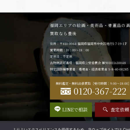
福岡エリアの絵画・美術品・骨董品の
買取なら豊後
住所：〒810-0064 福岡県福岡市中央区地行1-7-19-1Ｆ
営業時間：10：00～18：00
定休日：不定休
古物商許可番号：福岡県公安委員会 第901011610048
特定国際種事業者：環境省・経済産業省 S-8-40-00285
無料鑑定・無料出張買取［受付時間：9:00〜18:00
0120-367-222
LINEで相談
査定依頼
よりよいエクスペリエンスを提供するため、当ウェブサイトでは Cook