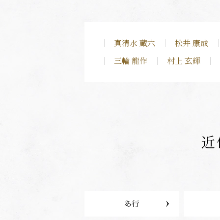
真清水 蔵六
松井 康成
三輪 龍作
村上 玄輝
近
あ行