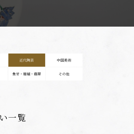
近代陶芸
中国美術
象牙・珊瑚・翡翠
その他
い一覧