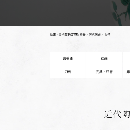
絵画・美術品高価買取 豊後
>
近代陶芸
>
ま行
古美術
絵画
刀剣
武具・甲冑
近代陶