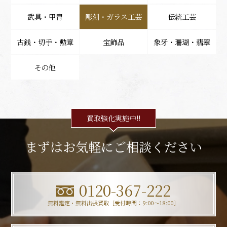
武具・甲冑
彫刻・ガラス工芸
伝統工芸
古銭・切手・勲章
宝飾品
象牙・珊瑚・翡翠
その他
買取強化実施中!!
まずはお気軽にご相談ください
0120-367-222
無料鑑定・無料出張買取［受付時間：9:00〜18:00］