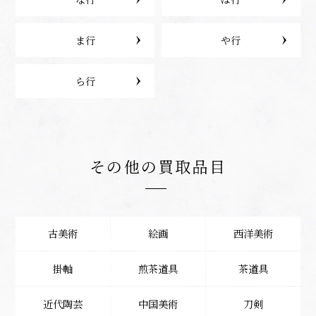
ま行
や行
ら行
その他の買取品目
古美術
絵画
西洋美術
掛軸
煎茶道具
茶道具
近代陶芸
中国美術
刀剣