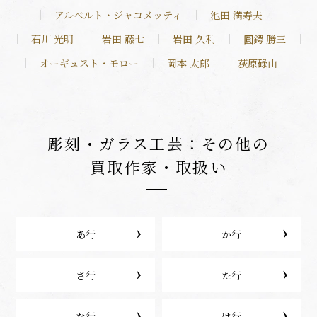
アルベルト・ジャコメッティ
池田 満寿夫
石川 光明
岩田 藤七
岩田 久利
圓鍔 勝三
オーギュスト・モロー
岡本 太郎
荻原碌山
彫刻・ガラス工芸：その他の
買取作家・取扱い
あ行
か行
さ行
た行
な行
は行