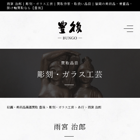
雨宮 治郎 | 彫刻・ガラス工芸 | 買取作家・取扱い品目 | 福岡の美術品・骨董品・
掛け軸買取なら【豊後】
買取品目
彫刻・ガラス工芸
絵画・美術品高価買取 豊後
>
彫刻・ガラス工芸
>
あ行
>
雨宮 治郎
雨宮 治郎