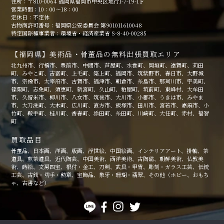
住所：〒810-0064 福岡県福岡市中央区地行1-7-19-1Ｆ
営業時間：10：00～18：00
定休日：不定休
古物商許可番号：福岡県公安委員会 第901011610048
特定国際種事業者：環境省・経済産業省 S-8-40-00285
【福岡県】美術品・骨董品の無料出張買取エリア
北九州市、行橋市、豊前市、中間市、芦屋町、水巻町、岡垣町、遠賀町、苅田
町、みやこ町、吉富町、上毛町、築上町、福岡市、筑紫野市、春日市、大野城
市、宗像市、太宰府市、古賀市、福津市、朝倉市、糸島市、那珂川市、宇美町、
篠栗町、志免町、須恵町、新宮町、久山町、粕屋町、筑前町、東峰村、大牟田
市、久留米市、柳川市、八女市、筑後市、大川市、小郡市、うきは市、みやま
市、大刀洗町、大木町、広川町、直方市、飯塚市、田川市、宮若市、嘉麻市、小
竹町、鞍手町、桂川町、香春町、添田町、糸田町、川崎町、大任町、赤村、福智
町
買取品目
骨董品、日本画、洋画、版画、浮世絵、中国絵画、インテリアアート、掛軸、茶
道具、煎茶道具、近代陶芸、中国美術、西洋美術、古陶磁、朝鮮美術、仏教美
術、蒔絵、文房四宝、根付・金工、刀剣、武具・甲冑、彫刻・ガラス工芸、伝統
工芸、古銭・切手・勲章、宝飾品、象牙・珊瑚・翡翠、その他（ホビー、おもち
ゃ、古書など）