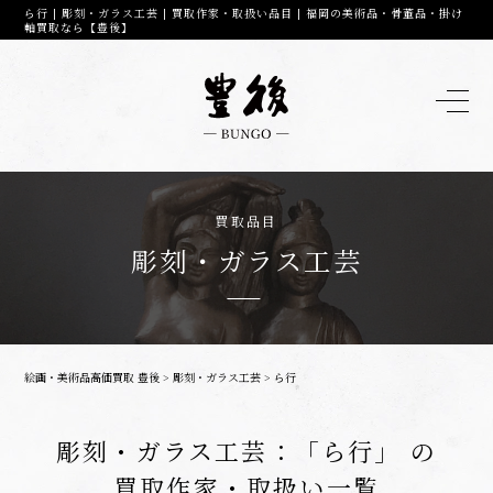
ら行 | 彫刻・ガラス工芸 | 買取作家・取扱い品目 | 福岡の美術品・骨董品・掛け
軸買取なら【豊後】
買取品目
彫刻・ガラス工芸
絵画・美術品高価買取 豊後
>
彫刻・ガラス工芸
>
ら行
彫刻・ガラス工芸：「ら行」 の
買取作家・取扱い一覧