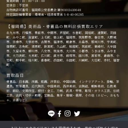
営業時間：10：00～18：00
定休日：不定休
古物商許可番号：福岡県公安委員会 第901011610048
特定国際種事業者：環境省・経済産業省 S-8-40-00285
【福岡県】美術品・骨董品の無料出張買取エリア
北九州市、行橋市、豊前市、中間市、芦屋町、水巻町、岡垣町、遠賀町、苅田
町、みやこ町、吉富町、上毛町、築上町、福岡市、筑紫野市、春日市、大野城
市、宗像市、太宰府市、古賀市、福津市、朝倉市、糸島市、那珂川市、宇美町、
篠栗町、志免町、須恵町、新宮町、久山町、粕屋町、筑前町、東峰村、大牟田
市、久留米市、柳川市、八女市、筑後市、大川市、小郡市、うきは市、みやま
市、大刀洗町、大木町、広川町、直方市、飯塚市、田川市、宮若市、嘉麻市、小
竹町、鞍手町、桂川町、香春町、添田町、糸田町、川崎町、大任町、赤村、福智
町
買取品目
骨董品、日本画、洋画、版画、浮世絵、中国絵画、インテリアアート、掛軸、茶
道具、煎茶道具、近代陶芸、中国美術、西洋美術、古陶磁、朝鮮美術、仏教美
術、蒔絵、文房四宝、根付・金工、刀剣、武具・甲冑、彫刻・ガラス工芸、伝統
工芸、古銭・切手・勲章、宝飾品、象牙・珊瑚・翡翠、その他（ホビー、おもち
ゃ、古書など）