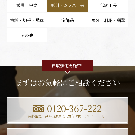
武具・甲冑
彫刻・ガラス工芸
伝統工芸
古銭・切手・勲章
宝飾品
象牙・珊瑚・翡翠
その他
買取強化実施中!!
まずはお気軽にご相談ください
0120-367-222
無料鑑定・無料出張買取［受付時間：9:00〜18:00］