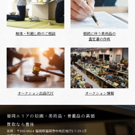
解体・引越し時のご相談
相続に伴う美術品の
査定書の作成
オークション出品代行
オークション情報
福岡エリアの絵画・美術品・骨董品の高価
買取なら豊後
住所：〒810-0064 福岡県福岡市中央区地行1-7-19-1Ｆ