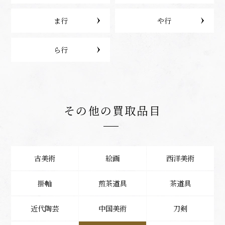
ま行
や行
ら行
その他の買取品目
古美術
絵画
西洋美術
掛軸
煎茶道具
茶道具
近代陶芸
中国美術
刀剣