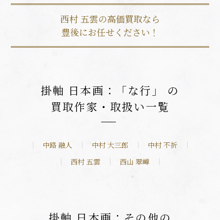
西村 五雲の高価買取なら
豊後にお任せください！
掛軸 日本画：「な行」 の
買取作家・取扱い一覧
中路 融人
中村 大三郎
中村 不折
西村 五雲
西山 翠嶂
掛軸 日本画：その他の