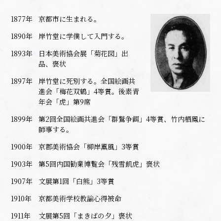
1877年
京都市に生まれる。
1890年
岸竹堂に学僕して入門する。
1893年
日本美術協会展「菊花図」出
品、褒状
1897年
岸竹堂に死別する。全国絵画共
進会「梅花双鶴」4等賞。後素青
年会「虎」第9席
1899年
第2回全国絵画共進会「群鷲争餌」4等賞、竹内栖鳳に
師事する。
1900年
京郡美術協会「柳岸薫風」3等賞
1903年
第5回内国勧業博覧会「残雪飢虎」褒状
1907年
文展第1回「白熊」3等賞
1910年
京都美術学校教諭心得被命
1911年
文展第5回「まきばの夕」褒状