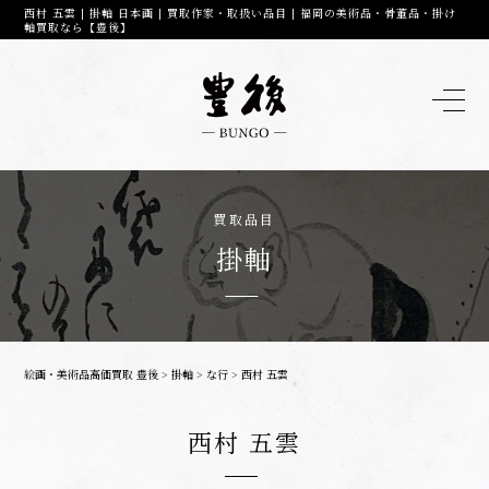
西村 五雲 | 掛軸 日本画 | 買取作家・取扱い品目 | 福岡の美術品・骨董品・掛け
軸買取なら【豊後】
買取品目
掛軸
絵画・美術品高価買取 豊後
>
掛軸
>
な行
>
西村 五雲
西村 五雲