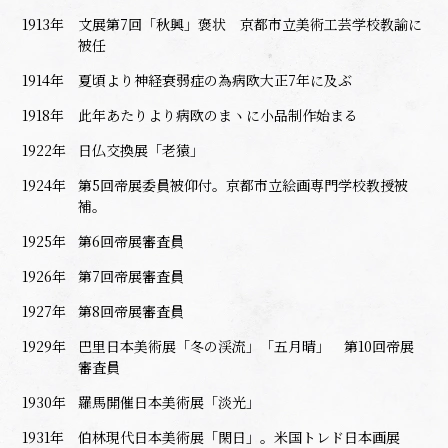
1913年
文展第7回「秋興」褒状 京都市立美術工芸学校教諭に
被任
1914年
夏頃より神経衰弱症の為病欧大正7年に及ぶ
1918年
此年あたりより病欧のまヽに小品制作始まる
1922年
日仏交換展「老猿」
1924年
第5回帝展委員被仰付。京都市立絵画専門学校教授被
補。
1925年
第6回帝展審査員
1926年
第7回帝展審査員
1927年
第8回帝展審査員
1929年
巴里日本美術展「冬の渓流」「五月晴」 第10回帝展
審査員
1930年
羅馬開催日本美術展「淡光」
1931年
伯林現代日本美術展「閑日」。米国トレド日本画展