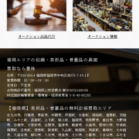
オークション出品代行
オークション情報
福岡エリアの絵画・美術品・骨董品の高価
買取なら豊後
住所：〒810-0064 福岡県福岡市中央区地行1-7-19-1Ｆ
営業時間：10：00～18：00
定休日：不定休
古物商許可番号：福岡県公安委員会 第901011610048
特定国際種事業者：環境省・経済産業省 S-8-40-00285
【福岡県】美術品・骨董品の無料出張買取エリア
北九州市、行橋市、豊前市、中間市、芦屋町、水巻町、岡垣町、遠賀町、苅田
町、みやこ町、吉富町、上毛町、築上町、福岡市、筑紫野市、春日市、大野城
市、宗像市、太宰府市、古賀市、福津市、朝倉市、糸島市、那珂川市、宇美町、
篠栗町、志免町、須恵町、新宮町、久山町、粕屋町、筑前町、東峰村、大牟田
市、久留米市、柳川市、八女市、筑後市、大川市、小郡市、うきは市、みやま