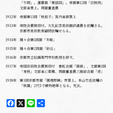
「午間」。暹羅展「栗鼠図」。帝展第12回「日照雨」
文部省買上。同展審査員
1932年
帝展第13回「秋茄子」宮内省御買上
1933年
帝院会員被仰付。大礼記念美術館評議員を依囑さる。
京都市美術教育顧問依嘱せらる。
1934年
珊々会第1回展「冬暖」
1935年
珊々会第2回展「砂丘」
1936年
京都市立絵画専門学校教授を辞す。
1937年
帝国芸術院会員被仰付 春虹会展「猿猴」、文展第1回
「麦秋」文部省に寄贈、同展審査員三越綜合展「虎」
1938年
第3回京都市展「園裡即興」市質上。本山竹荘依囑の
「秋霧」2尺5寸横物絶筆となる。死去。
Facebook
X
Line
共
有