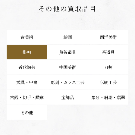
その他の買取品目
古美術
絵画
西洋美術
掛軸
煎茶道具
茶道具
近代陶芸
中国美術
刀剣
武具・甲冑
彫刻・ガラス工芸
伝統工芸
古銭・切手・勲章
宝飾品
象牙・珊瑚・翡翠
その他