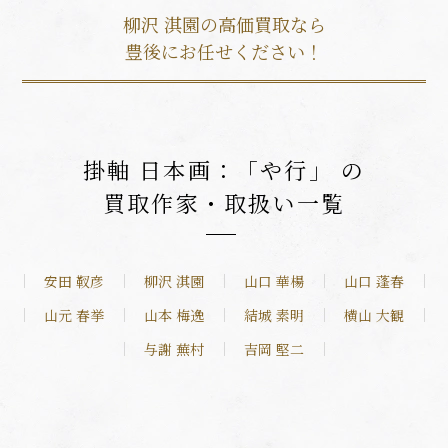
柳沢 淇園の高価買取なら
豊後にお任せください！
掛軸 日本画：「や行」 の
買取作家・取扱い一覧
安田 靫彦
柳沢 淇園
山口 華楊
山口 蓬春
山元 春挙
山本 梅逸
結城 素明
横山 大観
与謝 蕪村
吉岡 堅二