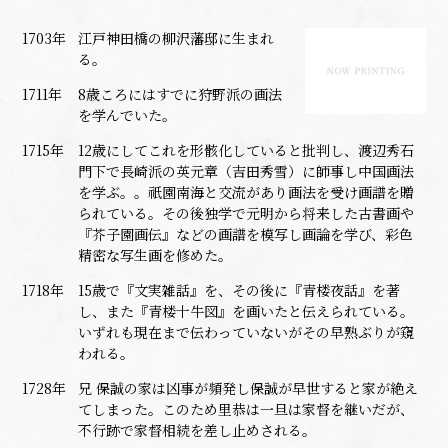
1703年
江戸神田橋の柳沢藩邸に生まれ
る。
1711年
8歳ころにはすでに狩野派の画法
を学んでいた。
1715年
12歳にしてこれを形骸化していると批判し、渡辺秀石
門下で長崎派の英元章（吉田秀雪）に師事し中国画法
を学ぶ。。祇園南海と交流があり画法を受け画譜を贈
られている。その後独学で元明から将来した古書画や
『芥子園画伝』などの画譜を模写し画論を学び、彩色
精密な写生画を修めた。
1718年
15歳で『文実雑話』を、その後に『青楼夜話』を著
し、また『青楼十牛図』を画いたと伝えられている。
いずれも現在まで伝わっていないがその早熟ぶりが窺
われる。
1728年
兄 保誠の家は凶事が頻発し保誠が早世すると家が絶え
てしまった。このため里恭は一旦は家督を継いだが、
不行跡で家督相続を差し止めされる。