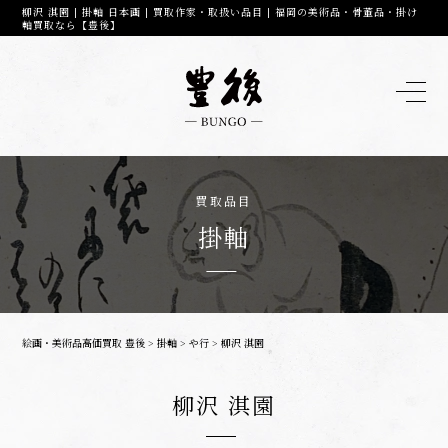
柳沢 淇園 | 掛軸 日本画 | 買取作家・取扱い品目 | 福岡の美術品・骨董品・掛け
軸買取なら【豊後】
買取品目
掛軸
絵画・美術品高価買取 豊後
>
掛軸
>
や行
>
柳沢 淇園
柳沢 淇園