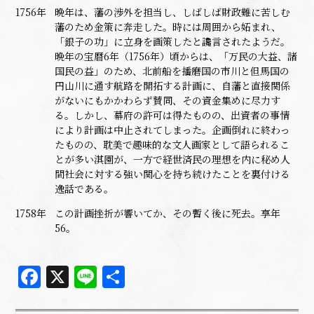
1756年
晩年は、藩の渉外を担当し、しばしば財政難に苦しむ
藩のため金策に奔走した。時には周囲から妬まれ、
「銀子の功」に立身を画策したと讒言されたようだ。
晩年の宝暦6年（1756年）頃からは、「万民の大益、諸
国民の益」のため、北前船を播磨国の市川と但馬国の
円山川に通す航路を開拓する計画に、自藩と直接関係
がないにもかかわらず賛同、その資金集めに尽力す
る。しかし、幕府の許可は得たものの、出資者の事情
により計画は中止されてしまった。企画倒れに終わっ
たものの、耽美で趣味的な文人画家として語られるこ
とが多い淇園が、一方で経世済民の理想を内に秘め人
間社会に対する強い関心を持ち続けたことを裏付ける
逸話である。
1758年
この計画挫折が響いてか、その暫く後に死去。享年
56。
Facebook
X
Line
共
有