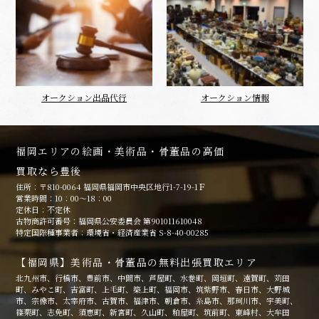
オークション出品代行
オークション情報
福岡エリアの絵画・美術品・骨董品の高価
買取なら豊後
住所：〒810-0064 福岡県福岡市中央区地行1-7-19-1Ｆ
営業時間：10：00～18：00
定休日：不定休
古物商許可番号：福岡県公安委員会 第901011610048
特定国際種事業者：環境省・経済産業省 S-8-40-00285
【福岡県】美術品・骨董品の無料出張買取エリア
北九州市、行橋市、豊前市、中間市、芦屋町、水巻町、岡垣町、遠賀町、苅田
町、みやこ町、吉富町、上毛町、築上町、福岡市、筑紫野市、春日市、大野城
市、宗像市、太宰府市、古賀市、福津市、朝倉市、糸島市、那珂川市、宇美町、
篠栗町、志免町、須恵町、新宮町、久山町、粕屋町、筑前町、東峰村、大牟田