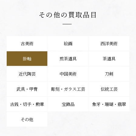
その他の買取品目
古美術
絵画
西洋美術
掛軸
煎茶道具
茶道具
近代陶芸
中国美術
刀剣
武具・甲冑
彫刻・ガラス工芸
伝統工芸
古銭・切手・勲章
宝飾品
象牙・珊瑚・翡翠
その他