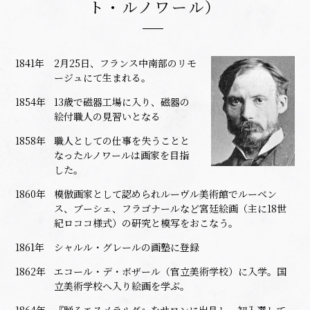
ト・ルノワール）
1841年
2月25日、フランス中南部のリモ
ージュにて生まれる。
1854年
13歳で磁器工場に入り、磁器の
絵付職人の見習いとなる
1858年
職人としての仕事を失うことと
なったルノワールは画家を目指
した。
1860年
模倣画家として認められルーヴル美術館でルーベン
ス、ブーシェ、フラゴナールなど宮廷絵画（主に18世
紀ロココ様式）の研究と模写をおこなう。
1861年
シャルル・グレールの画塾に登録
1862年
エコール・デ・ボザール（官立美術学校）に入学。国
立美術学校へ入り絵画を学ぶ。
1864年
『踊るエスメラルダ』をサロンに出品し、初入選して