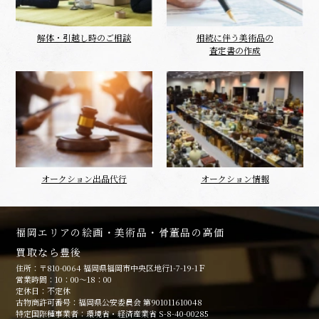
解体・引越し時のご相談
相続に伴う美術品の
査定書の作成
オークション出品代行
オークション情報
福岡エリアの絵画・美術品・骨董品の高価
買取なら豊後
住所：〒810-0064 福岡県福岡市中央区地行1-7-19-1Ｆ
営業時間：10：00～18：00
定休日：不定休
古物商許可番号：福岡県公安委員会 第901011610048
特定国際種事業者：環境省・経済産業省 S-8-40-00285