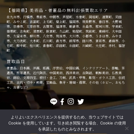
【福岡県】美術品・骨董品の無料出張買取エリア
北九州市、行橋市、豊前市、中間市、芦屋町、水巻町、岡垣町、遠賀町、苅田
町、みやこ町、吉富町、上毛町、築上町、福岡市、筑紫野市、春日市、大野城
市、宗像市、太宰府市、古賀市、福津市、朝倉市、糸島市、那珂川市、宇美町、
篠栗町、志免町、須恵町、新宮町、久山町、粕屋町、筑前町、東峰村、大牟田
市、久留米市、柳川市、八女市、筑後市、大川市、小郡市、うきは市、みやま
市、大刀洗町、大木町、広川町、直方市、飯塚市、田川市、宮若市、嘉麻市、小
竹町、鞍手町、桂川町、香春町、添田町、糸田町、川崎町、大任町、赤村、福智
町
買取品目
骨董品、日本画、洋画、版画、浮世絵、中国絵画、インテリアアート、掛軸、茶
道具、煎茶道具、近代陶芸、中国美術、西洋美術、古陶磁、朝鮮美術、仏教美
術、蒔絵、文房四宝、根付・金工、刀剣、武具・甲冑、彫刻・ガラス工芸、伝統
工芸、古銭・切手・勲章、宝飾品、象牙・珊瑚・翡翠、その他（ホビー、おもち
ゃ、古書など）
よりよいエクスペリエンスを提供するため、当ウェブサイトでは
個人情報保護方針
特定商取引法に関する記述
Cookie を使用しています。引き続き閲覧する場合、Cookie の使用
© 福岡の絵画・美術品・骨董品の高価買取なら美術品店「豊後」
を承諾したものとみなされます。