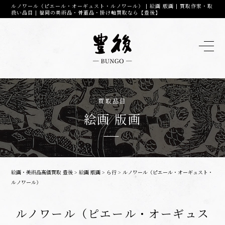
ルノワール（ピエール・オーギュスト・ルノワール） | 絵画 版画 | 買取作家・取
扱い品目 | 福岡の美術品・骨董品・掛け軸買取なら【豊後】
買取品目
絵画 版画
絵画・美術品高価買取 豊後
>
絵画 版画
>
ら行
>
ルノワール（ピエール・オーギュスト・
ルノワール）
ルノワール（ピエール・オーギュス