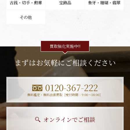
古銭・切手・勲章
宝飾品
象牙・珊瑚・翡翠
その他
買取強化実施中!!
まずはお気軽にご相談ください
0120-367-222
無料鑑定・無料出張買取［受付時間：9:00〜18:00］
オンラインでご相談