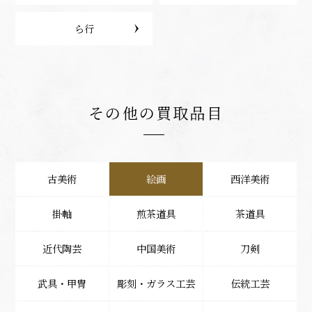
ら行
その他の買取品目
古美術
絵画
西洋美術
掛軸
煎茶道具
茶道具
近代陶芸
中国美術
刀剣
武具・甲冑
彫刻・ガラス工芸
伝統工芸