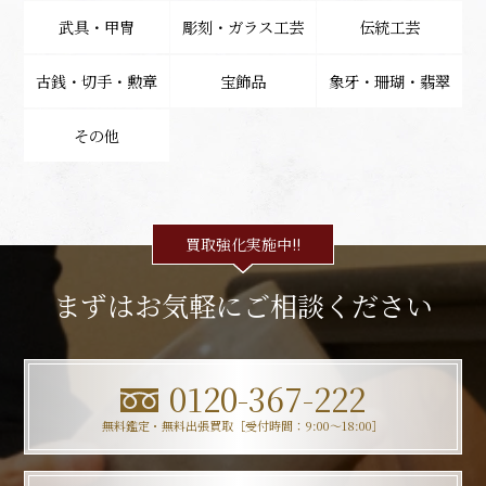
武具・甲冑
彫刻・ガラス工芸
伝統工芸
古銭・切手・勲章
宝飾品
象牙・珊瑚・翡翠
その他
買取強化実施中!!
まずはお気軽にご相談ください
0120-367-222
無料鑑定・無料出張買取［受付時間：9:00〜18:00］