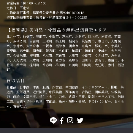
営業時間：10：00～18：00
定休日：不定休
古物商許可番号：福岡県公安委員会 第901011610048
特定国際種事業者：環境省・経済産業省 S-8-40-00285
【福岡県】美術品・骨董品の無料出張買取エリア
北九州市、行橋市、豊前市、中間市、芦屋町、水巻町、岡垣町、遠賀町、苅田
町、みやこ町、吉富町、上毛町、築上町、福岡市、筑紫野市、春日市、大野城
市、宗像市、太宰府市、古賀市、福津市、朝倉市、糸島市、那珂川市、宇美町、
篠栗町、志免町、須恵町、新宮町、久山町、粕屋町、筑前町、東峰村、大牟田
市、久留米市、柳川市、八女市、筑後市、大川市、小郡市、うきは市、みやま
市、大刀洗町、大木町、広川町、直方市、飯塚市、田川市、宮若市、嘉麻市、小
竹町、鞍手町、桂川町、香春町、添田町、糸田町、川崎町、大任町、赤村、福智
町
買取品目
骨董品、日本画、洋画、版画、浮世絵、中国絵画、インテリアアート、掛軸、茶
道具、煎茶道具、近代陶芸、中国美術、西洋美術、古陶磁、朝鮮美術、仏教美
術、蒔絵、文房四宝、根付・金工、刀剣、武具・甲冑、彫刻・ガラス工芸、伝統
工芸、古銭・切手・勲章、宝飾品、象牙・珊瑚・翡翠、その他（ホビー、おもち
ゃ、古書など）