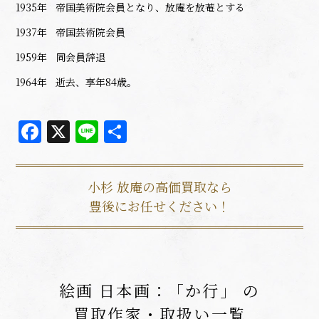
1935年
帝国美術院会員となり、放庵を放菴とする
1937年
帝国芸術院会員
1959年
同会員辞退
1964年
逝去、享年84歳。
Facebook
X
Line
共
有
小杉 放庵の高価買取なら
豊後にお任せください！
絵画 日本画：「か行」 の
買取作家・取扱い一覧