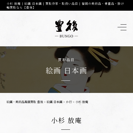
小杉 放庵 | 絵画 日本画 | 買取作家・取扱い品目 | 福岡の美術品・骨董品・掛け
軸買取なら【豊後】
買取品目
絵画 日本画
絵画・美術品高価買取 豊後
>
絵画 日本画
>
か行
>
小杉 放庵
小杉 放庵