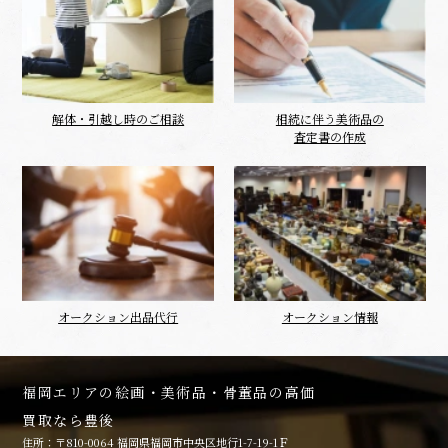
解体・引越し時のご相談
相続に伴う美術品の
査定書の作成
オークション出品代行
オークション情報
福岡エリアの絵画・美術品・骨董品の高価
買取なら豊後
住所：〒810-0064 福岡県福岡市中央区地行1-7-19-1Ｆ