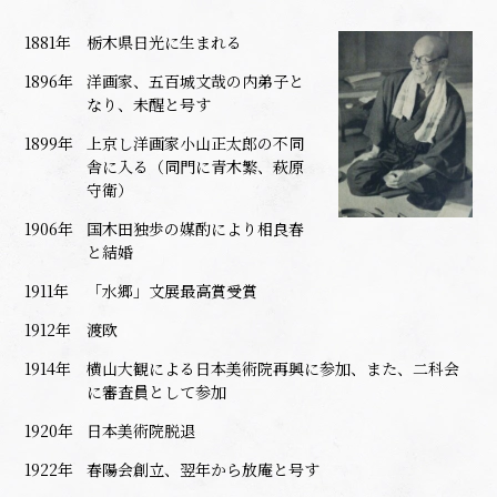
1881年
栃木県日光に生まれる
1896年
洋画家、五百城文哉の内弟子と
なり、未醒と号す
1899年
上京し洋画家小山正太郎の不同
舎に入る（同門に青木繁、萩原
守衛）
1906年
国木田独歩の媒酌により相良春
と結婚
1911年
「水郷」文展最高賞受賞
1912年
渡欧
1914年
横山大観による日本美術院再興に参加、また、二科会
に審査員として参加
1920年
日本美術院脱退
1922年
春陽会創立、翌年から放庵と号す