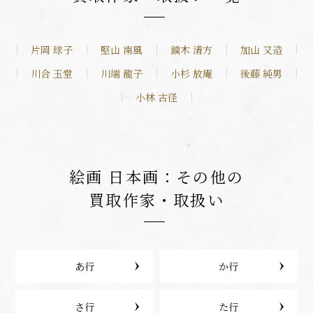
片岡 球子
堅山 南風
鏑木 清方
加山 又造
川合 玉堂
川端 龍子
小杉 放庵
後藤 純男
小林 古径
絵画 日本画：その他の
買取作家・取扱い
あ行
か行
さ行
た行