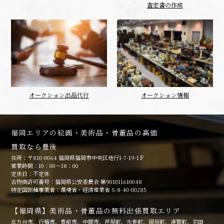
査定書の作成
オークション出品代行
オークション情報
福岡エリアの絵画・美術品・骨董品の高価
買取なら豊後
住所：〒810-0064 福岡県福岡市中央区地行1-7-19-1Ｆ
営業時間：10：00～18：00
定休日：不定休
古物商許可番号：福岡県公安委員会 第901011610048
特定国際種事業者：環境省・経済産業省 S-8-40-00285
【福岡県】美術品・骨董品の無料出張買取エリア
北九州市、行橋市、豊前市、中間市、芦屋町、水巻町、岡垣町、遠賀町、苅田