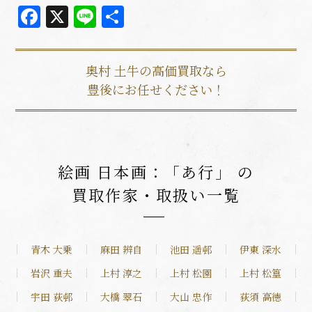
Facebook
X
Line
共
有
奥村 土牛の高価買取なら
豊後にお任せください！
絵画 日本画：「あ行」 の
買取作家・取扱い一覧
青木 大乗
麻田 辨自
池田 遥邨
伊東 深水
岩沢 重夫
上村 淳之
上村 松園
上村 松篁
宇田 荻邨
大橋 翠石
大山 忠作
荻須 高徳