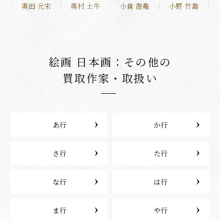
奥田 元宋
奥村 土牛
小倉 遊亀
小野 竹喬
絵画 日本画：その他の
買取作家・取扱い
あ行
か行
さ行
た行
な行
は行
ま行
や行