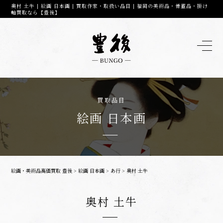
奥村 土牛 | 絵画 日本画 | 買取作家・取扱い品目 | 福岡の美術品・骨董品・掛け
軸買取なら【豊後】
買取品目
絵画 日本画
絵画・美術品高価買取 豊後
>
絵画 日本画
>
あ行
>
奥村 土牛
奥村 土牛