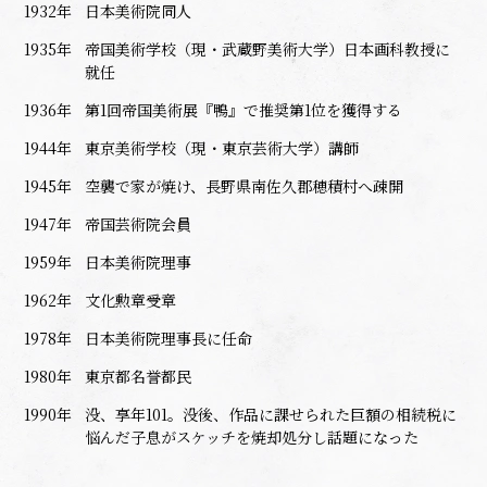
1932年
日本美術院同人
1935年
帝国美術学校（現・武蔵野美術大学）日本画科教授に
就任
1936年
第1回帝国美術展『鴨』で推奨第1位を獲得する
1944年
東京美術学校（現・東京芸術大学）講師
1945年
空襲で家が焼け、長野県南佐久郡穂積村へ疎開
1947年
帝国芸術院会員
1959年
日本美術院理事
1962年
文化勲章受章
1978年
日本美術院理事長に任命
1980年
東京都名誉都民
1990年
没、享年101。没後、作品に課せられた巨額の相続税に
悩んだ子息がスケッチを焼却処分し話題になった