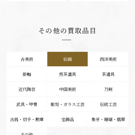
その他の買取品目
古美術
絵画
西洋美術
掛軸
煎茶道具
茶道具
近代陶芸
中国美術
刀剣
武具・甲冑
彫刻・ガラス工芸
伝統工芸
古銭・切手・勲章
宝飾品
象牙・珊瑚・翡翠
その他