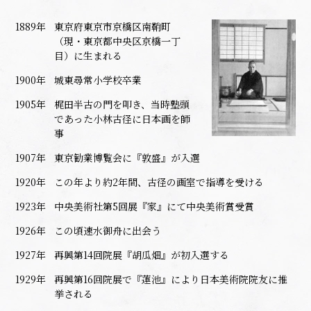
1889年
東京府東京市京橋区南鞘町
（現・東京都中央区京橋一丁
目）に生まれる
1900年
城東尋常小学校卒業
1905年
梶田半古の門を叩き、当時塾頭
であった小林古径に日本画を師
事
1907年
東京勧業博覧会に『敦盛』が入選
1920年
この年より約2年間、古径の画室で指導を受ける
1923年
中央美術社第5回展『家』にて中央美術賞受賞
1926年
この頃速水御舟に出会う
1927年
再興第14回院展『胡瓜畑』が初入選する
1929年
再興第16回院展で『蓮池』により日本美術院院友に推
挙される