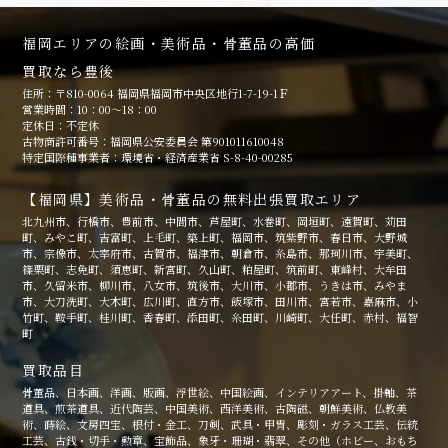
福岡エリアの絵画・美術品・骨董品の高価
買取なら豊後
住所：〒810-0064 福岡県福岡市中央区地行1-7-19-1Ｆ
営業時間：10：00～18：00
定休日：不定休
古物商許可番号：福岡県公安委員会 第901011610048
特定国際種事業者：環境省・経済産業省 S-8-40-00285
【福岡県】美術品・骨董品の無料出張買取エリア
北九州市、行橋市、豊前市、中間市、芦屋町、水巻町、岡垣町、遠賀町、苅田
町、みやこ町、吉富町、上毛町、築上町、福岡市、筑紫野市、春日市、大野城
市、宗像市、太宰府市、古賀市、福津市、朝倉市、糸島市、那珂川市、宇美町、
篠栗町、志免町、須恵町、新宮町、久山町、粕屋町、筑前町、東峰村、大牟田
市、久留米市、柳川市、八女市、筑後市、大川市、小郡市、うきは市、みやま
市、大刀洗町、大木町、広川町、直方市、飯塚市、田川市、宮若市、嘉麻市、小
竹町、鞍手町、桂川町、香春町、添田町、糸田町、川崎町、大任町、赤村、福智
町
買取品目
骨董品、日本画、洋画、版画、浮世絵、中国絵画、インテリアアート、掛軸、茶
道具、煎茶道具、近代陶芸、中国美術、西洋美術、古陶磁、朝鮮美術、仏教美
術、蒔絵、文房四宝、根付・金工、刀剣、武具・甲冑、彫刻・ガラス工芸、伝統
工芸、古銭・切手・勲章、宝飾品、象牙・珊瑚・翡翠、その他（ホビー、おもち