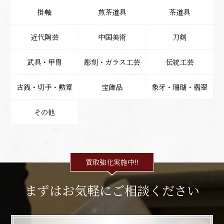
掛軸
煎茶道具
茶道具
近代陶芸
中国美術
刀剣
武具・甲冑
彫刻・ガラス工芸
伝統工芸
古銭・切手・勲章
宝飾品
象牙・珊瑚・翡翠
その他
買取強化実施中!!
まずはお気軽にご相談ください