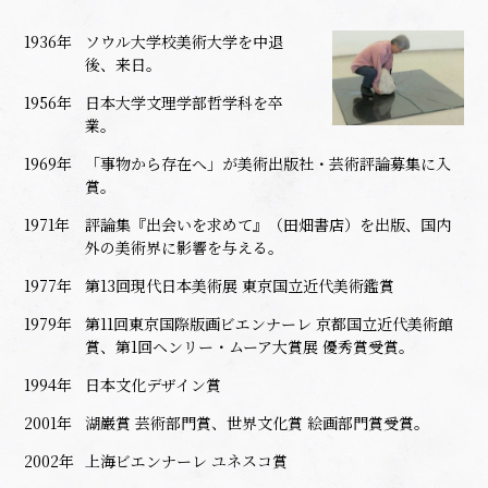
1936年
ソウル大学校美術大学を中退
後、来日。
1956年
日本大学文理学部哲学科を卒
業。
1969年
「事物から存在へ」が美術出版社・芸術評論募集に入
賞。
1971年
評論集『出会いを求めて』（田畑書店）を出版、国内
外の美術界に影響を与える。
1977年
第13回現代日本美術展 東京国立近代美術鑑賞
1979年
第11回東京国際版画ビエンナーレ 京都国立近代美術館
賞、第1回ヘンリー・ムーア大賞展 優秀賞受賞。
1994年
日本文化デザイン賞
2001年
湖巌賞 芸術部門賞、世界文化賞 絵画部門賞受賞。
2002年
上海ビエンナーレ ユネスコ賞