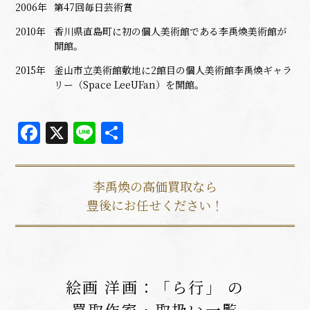
2006年
第47回毎日芸術賞
2010年
香川県直島町に初の個人美術館である李禹煥美術館が
開館。
2015年
釜山市立美術館敷地に2館目の個人美術館李禹煥ギャラ
リー（Space LeeUFan）を開館。
Facebook
X
Line
共
有
李禹煥の高価買取なら
豊後にお任せください！
絵画 洋画：「ら行」 の
買取作家・取扱い一覧