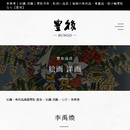
李禹煥 | 絵画 洋画 | 買取作家・取扱い品目 | 福岡の美術品・骨董品・掛け軸買取
なら【豊後】
買取品目
絵画 洋画
絵画・美術品高価買取 豊後
>
絵画 洋画
>
ら行
>
李禹煥
李禹煥