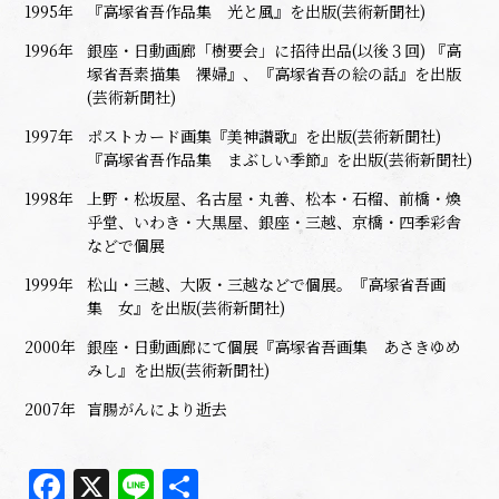
1995年
『高塚省吾作品集 光と風』を出版(芸術新聞社)
1996年
銀座・日動画廊「樹要会」に招待出品(以後３回) 『高
塚省吾素描集 裸婦』、『高塚省吾の絵の話』を出版
(芸術新聞社)
1997年
ポストカード画集『美神讃歌』を出版(芸術新聞社)
『高塚省吾作品集 まぶしい季節』を出版(芸術新聞社)
1998年
上野・松坂屋、名古屋・丸善、松本・石榴、前橋・煥
乎堂、いわき・大黒屋、銀座・三越、京橋・四季彩舎
などで個展
1999年
松山・三越、大阪・三越などで個展。『高塚省吾画
集 女』を出版(芸術新聞社)
2000年
銀座・日動画廊にて個展『高塚省吾画集 あさきゆめ
みし』を出版(芸術新聞社)
2007年
盲腸がんにより逝去
Facebook
X
Line
共