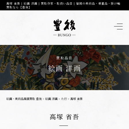
高塚 省吾 | 絵画 洋画 | 買取作家・取扱い品目 | 福岡の美術品・骨董品・掛け軸
買取なら【豊後】
買取品目
絵画 洋画
絵画・美術品高価買取 豊後
>
絵画 洋画
>
た行
>
高塚 省吾
高塚 省吾