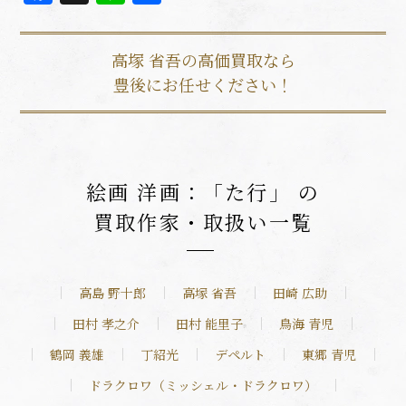
有
高塚 省吾の高価買取なら
豊後にお任せください！
絵画 洋画：「た行」 の
買取作家・取扱い一覧
高島 野十郎
高塚 省吾
田崎 広助
田村 孝之介
田村 能里子
鳥海 青児
鶴岡 義雄
丁紹光
デペルト
東郷 青児
ドラクロワ（ミッシェル・ドラクロワ）