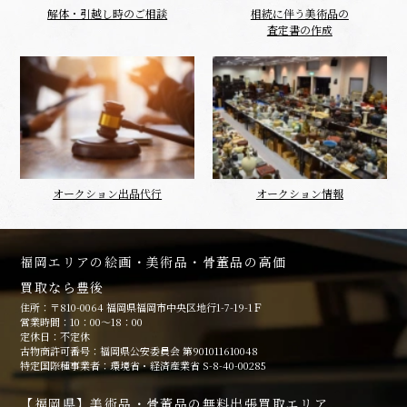
解体・引越し時のご相談
相続に伴う美術品の
査定書の作成
オークション出品代行
オークション情報
福岡エリアの絵画・美術品・骨董品の高価
買取なら豊後
住所：〒810-0064 福岡県福岡市中央区地行1-7-19-1Ｆ
営業時間：10：00～18：00
定休日：不定休
古物商許可番号：福岡県公安委員会 第901011610048
特定国際種事業者：環境省・経済産業省 S-8-40-00285
【福岡県】美術品・骨董品の無料出張買取エリア