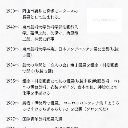
1930年
岡山市巖井に高塚モータースの
長男として生まれる。
1949年
東京芸術大学美術学部油画科入
学。硲伊之助、久保守、梅原龍
三郎、林武に師事
1953年
東京芸術大学卒業。日本アンデパンダン展に出品(以後
５回)
1954年
芸大の仲間と「８人の会」第１回展を銀座・村松画廊
で開く(以後５回)
1955年
銀座・村松画廊にて初の個展(以後多数)映画美術、バレ
エの舞台美術、衣装デザイン、台本の他、挿絵などの
仕事を手掛ける
1969年
新宿・伊勢丹で個展。 ヨーロッパスケッチ集『ようろ
っぱすけっちぎゃらりぃ』を出版（ブロンズ社）
1977年
国際青年美術家展入選