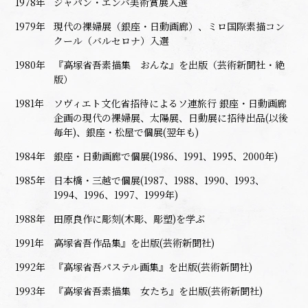
1978年
ジャパン・エンバ美術賞展入選
1979年
現代の裸婦展（銀座・日動画廊）、ミロ国際素描コン
クール（バルセロナ）入選
1980年
『高塚省吾素描集 おんな』を出版（芸術新聞社・絶
版）
1981年
ソヴィエト文化省招待によるソ連旅行 銀座・日動画廊
企画の現代の裸婦展、太陽展、日動展に招待出品(以後
毎年)、銀座・松屋で個展(翌年も)
1984年
銀座・日動画廊で個展(1986、1991、1995、2000年)
1985年
日本橋・三越で個展(1987、1988、1990、1993、
1994、1996、1997、1999年)
1988年
田原良作に彫刻(木彫、彫塑)を学ぶ
1991年
高塚省吾作品集』を出版(芸術新聞社)
1992年
『高塚省吾パステル画集』を出版(芸術新聞社)
1993年
『高塚省吾素描集 女たち』を出版(芸術新聞社)