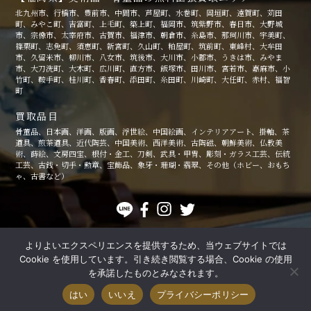
北九州市、行橋市、豊前市、中間市、芦屋町、水巻町、岡垣町、遠賀町、苅田
町、みやこ町、吉富町、上毛町、築上町、福岡市、筑紫野市、春日市、大野城
市、宗像市、太宰府市、古賀市、福津市、朝倉市、糸島市、那珂川市、宇美町、
篠栗町、志免町、須恵町、新宮町、久山町、粕屋町、筑前町、東峰村、大牟田
市、久留米市、柳川市、八女市、筑後市、大川市、小郡市、うきは市、みやま
市、大刀洗町、大木町、広川町、直方市、飯塚市、田川市、宮若市、嘉麻市、小
竹町、鞍手町、桂川町、香春町、添田町、糸田町、川崎町、大任町、赤村、福智
町
買取品目
骨董品、日本画、洋画、版画、浮世絵、中国絵画、インテリアアート、掛軸、茶
道具、煎茶道具、近代陶芸、中国美術、西洋美術、古陶磁、朝鮮美術、仏教美
術、蒔絵、文房四宝、根付・金工、刀剣、武具・甲冑、彫刻・ガラス工芸、伝統
工芸、古銭・切手・勲章、宝飾品、象牙・珊瑚・翡翠、その他（ホビー、おもち
ゃ、古書など）
よりよいエクスペリエンスを提供するため、当ウェブサイトでは
個人情報保護方針
特定商取引法に関する記述
Cookie を使用しています。引き続き閲覧する場合、Cookie の使用
© 福岡の絵画・美術品・骨董品の高価買取なら美術品店「豊後」
を承諾したものとみなされます。
はい
いいえ
プライバシーポリシー