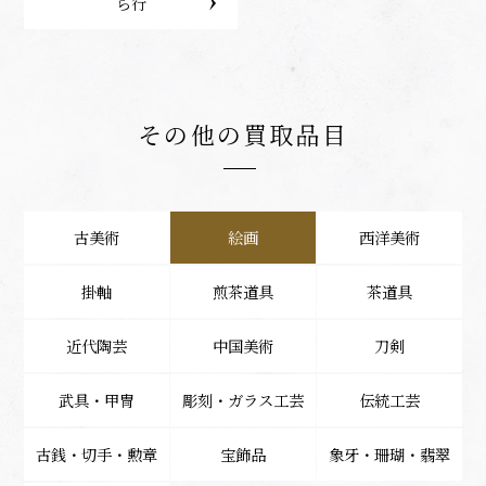
ら行
その他の買取品目
古美術
絵画
西洋美術
掛軸
煎茶道具
茶道具
近代陶芸
中国美術
刀剣
武具・甲冑
彫刻・ガラス工芸
伝統工芸
古銭・切手・勲章
宝飾品
象牙・珊瑚・翡翠