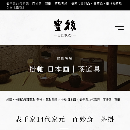
表千家14代家元 而妙斎 茶掛 | 買取実績 | 福岡の美術品・骨董品・掛け軸買取
なら【豊後】
買取実績
掛軸 日本画｜茶道具
絵画・美術品高価買取 豊後
>
買取実績
>
掛軸 日本画
>
表千家14代家元 而妙斎 茶掛
表千家14代家元 而妙斎 茶掛