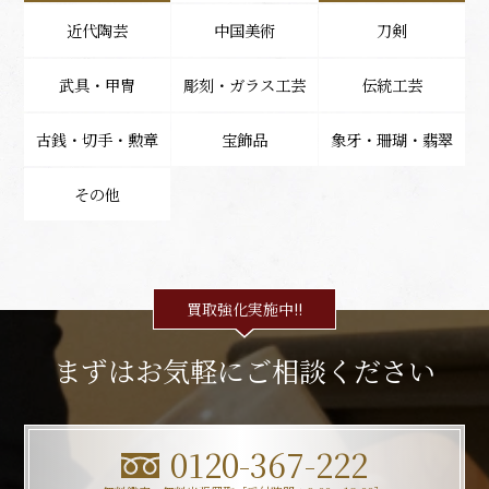
近代陶芸
中国美術
刀剣
武具・甲冑
彫刻・ガラス工芸
伝統工芸
古銭・切手・勲章
宝飾品
象牙・珊瑚・翡翠
その他
買取強化実施中!!
まずはお気軽にご相談ください
0120-367-222