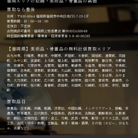
福岡エリアの絵画・美術品・骨董品の高価
買取なら豊後
住所：〒810-0064 福岡県福岡市中央区地行1-7-19-1Ｆ
営業時間：10：00～18：00
定休日：不定休
古物商許可番号：福岡県公安委員会 第901011610048
特定国際種事業者：環境省・経済産業省 S-8-40-00285
【福岡県】美術品・骨董品の無料出張買取エリア
北九州市、行橋市、豊前市、中間市、芦屋町、水巻町、岡垣町、遠賀町、苅田
町、みやこ町、吉富町、上毛町、築上町、福岡市、筑紫野市、春日市、大野城
市、宗像市、太宰府市、古賀市、福津市、朝倉市、糸島市、那珂川市、宇美町、
篠栗町、志免町、須恵町、新宮町、久山町、粕屋町、筑前町、東峰村、大牟田
市、久留米市、柳川市、八女市、筑後市、大川市、小郡市、うきは市、みやま
市、大刀洗町、大木町、広川町、直方市、飯塚市、田川市、宮若市、嘉麻市、小
竹町、鞍手町、桂川町、香春町、添田町、糸田町、川崎町、大任町、赤村、福智
町
買取品目
骨董品、日本画、洋画、版画、浮世絵、中国絵画、インテリアアート、掛軸、茶
道具、煎茶道具、近代陶芸、中国美術、西洋美術、古陶磁、朝鮮美術、仏教美
術、蒔絵、文房四宝、根付・金工、刀剣、武具・甲冑、彫刻・ガラス工芸、伝統
工芸、古銭・切手・勲章、宝飾品、象牙・珊瑚・翡翠、その他（ホビー、おもち
ゃ、古書など）