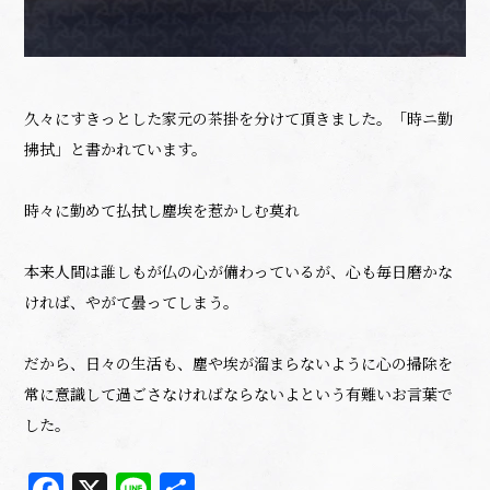
久々にすきっとした家元の茶掛を分けて頂きました。「時ニ勤
拂拭」と書かれています。
時々に勤めて払拭し塵埃を惹かしむ莫れ
本来人間は誰しもが仏の心が備わっているが、心も毎日磨かな
ければ、やがて曇ってしまう。
だから、日々の生活も、塵や埃が溜まらないように心の掃除を
常に意識して過ごさなければならないよという有難いお言葉で
した。
Facebook
X
Line
共