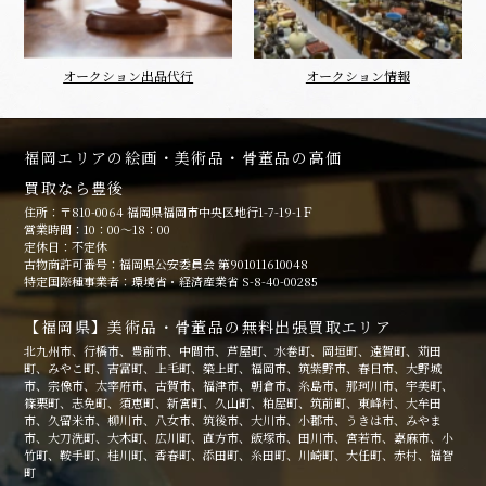
オークション出品代行
オークション情報
福岡エリアの絵画・美術品・骨董品の高価
買取なら豊後
住所：〒810-0064 福岡県福岡市中央区地行1-7-19-1Ｆ
営業時間：10：00～18：00
定休日：不定休
古物商許可番号：福岡県公安委員会 第901011610048
特定国際種事業者：環境省・経済産業省 S-8-40-00285
【福岡県】美術品・骨董品の無料出張買取エリア
北九州市、行橋市、豊前市、中間市、芦屋町、水巻町、岡垣町、遠賀町、苅田
町、みやこ町、吉富町、上毛町、築上町、福岡市、筑紫野市、春日市、大野城
市、宗像市、太宰府市、古賀市、福津市、朝倉市、糸島市、那珂川市、宇美町、
篠栗町、志免町、須恵町、新宮町、久山町、粕屋町、筑前町、東峰村、大牟田
市、久留米市、柳川市、八女市、筑後市、大川市、小郡市、うきは市、みやま
市、大刀洗町、大木町、広川町、直方市、飯塚市、田川市、宮若市、嘉麻市、小
竹町、鞍手町、桂川町、香春町、添田町、糸田町、川崎町、大任町、赤村、福智
町