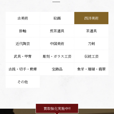
古美術
絵画
西洋美術
掛軸
煎茶道具
茶道具
近代陶芸
中国美術
刀剣
武具・甲冑
彫刻・ガラス工芸
伝統工芸
古銭・切手・勲章
宝飾品
象牙・珊瑚・翡翠
その他
買取強化実施中!!