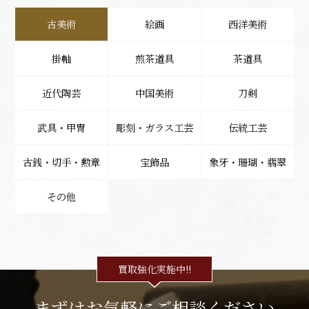
古美術
絵画
西洋美術
掛軸
煎茶道具
茶道具
近代陶芸
中国美術
刀剣
武具・甲冑
彫刻・ガラス工芸
伝統工芸
古銭・切手・勲章
宝飾品
象牙・珊瑚・翡翠
その他
買取強化実施中!!
まずはお気軽にご相談ください