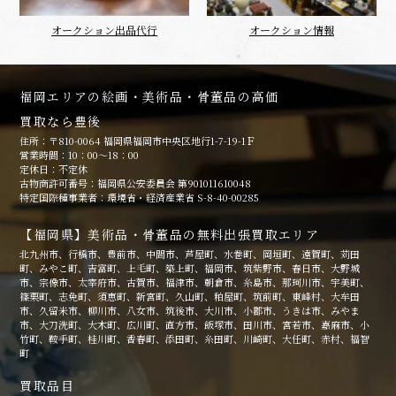
オークション出品代行
オークション情報
福岡エリアの絵画・美術品・骨董品の高価
買取なら豊後
住所：〒810-0064 福岡県福岡市中央区地行1-7-19-1Ｆ
営業時間：10：00～18：00
定休日：不定休
古物商許可番号：福岡県公安委員会 第901011610048
特定国際種事業者：環境省・経済産業省 S-8-40-00285
【福岡県】美術品・骨董品の無料出張買取エリア
北九州市、行橋市、豊前市、中間市、芦屋町、水巻町、岡垣町、遠賀町、苅田
町、みやこ町、吉富町、上毛町、築上町、福岡市、筑紫野市、春日市、大野城
市、宗像市、太宰府市、古賀市、福津市、朝倉市、糸島市、那珂川市、宇美町、
篠栗町、志免町、須恵町、新宮町、久山町、粕屋町、筑前町、東峰村、大牟田
市、久留米市、柳川市、八女市、筑後市、大川市、小郡市、うきは市、みやま
市、大刀洗町、大木町、広川町、直方市、飯塚市、田川市、宮若市、嘉麻市、小
竹町、鞍手町、桂川町、香春町、添田町、糸田町、川崎町、大任町、赤村、福智
町
買取品目