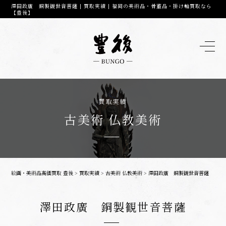
澤田政廣 銅製観世音菩薩 | 買取実績 | 福岡の美術品・骨董品・掛け軸買取なら
【豊後】
買取実績
古美術 仏教美術
絵画・美術品高価買取 豊後
>
買取実績
>
古美術 仏教美術
>
澤田政廣 銅製観世音菩薩
澤田政廣 銅製観世音菩薩